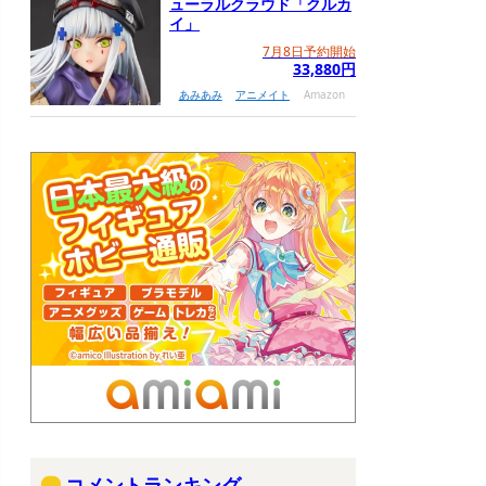
ューラルクラウド「クルカ
イ」
7月8日予約開始
33,880円
あみあみ
アニメイト
Amazon
コメントランキング