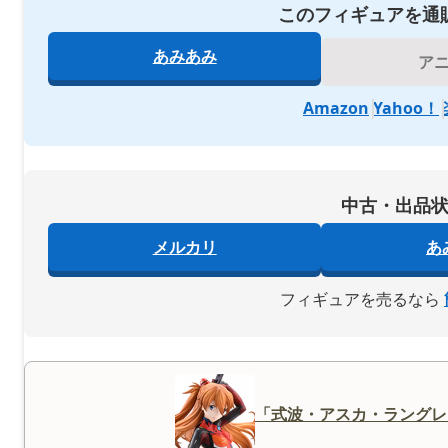
このフィギュアを通
あみあみ
ア
Amazon
Yahoo！
中古・出品
メルカリ
あ
フィギュアを売るなら
「式波・アスカ・ラングレ