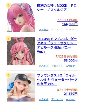
4
勝利の女神：NIKKE「ドロ
シー－ノスタルジア」
7月3日予約開始
164,890円
あみあみ
アニメイト
Amazon
5
To LOVEる-とらぶる- ダー
クネス「ララ・サタリン・
デビルーク 生足バニー
Ver.」
7月29日予約開始
33,000円
あみあみ
アニメイト
Amazon
6
ブラウンダスト2「ウィル
ヘルミナ ウォーターパーク
の女王 ver.」
8月4日予約開始
21,670円
あみあみ
アニメイト
Amazon