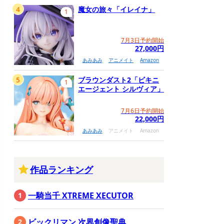
4
魔女の旅々「イレイナ」
1
7月3日予約開始
27,000円
あみあみ
アニメイト
Amazon
5
ブラウンダスト2「ビキニ
1
エージェント シルヴィア」
7月6日予約開始
22,000円
あみあみ
アニメイト
Amazon
作品ランキング
一騎当千 XTREME XECUTOR
ビックリマン 次界創像聖典