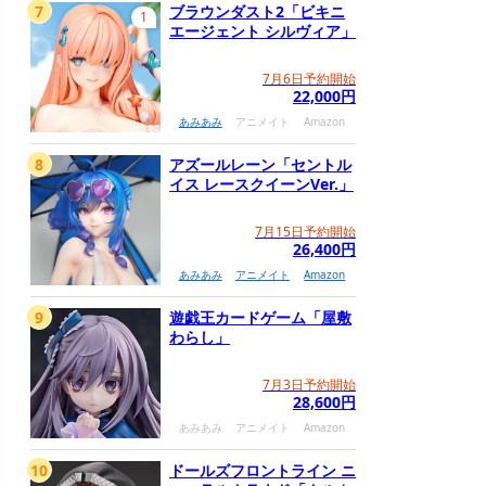
7
ブラウンダスト2「ビキニ
1
エージェント シルヴィア」
7月6日予約開始
22,000円
あみあみ
アニメイト
Amazon
8
アズールレーン「セントル
イス レースクイーンVer.」
7月15日予約開始
26,400円
あみあみ
アニメイト
Amazon
9
遊戯王カードゲーム「屋敷
わらし」
7月3日予約開始
28,600円
あみあみ
アニメイト
Amazon
10
ドールズフロントライン ニ