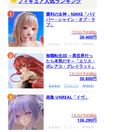
フィギュア人気ランキング
1
勝利の女神：NIKKE「バイ
パー - シャイン・オブ・ラ
ブ」
7月3日予約開始
26,400円
あみあみ
アニメイト
Amazon
2
無職転生III ～異世界行っ
たら本気だす～「エリス・
ボレアス・グレイラット」
7月23日予約開始
30,800円
あみあみ
アニメイト
Amazon
3
画集 UNREAL「イヴ」
7月3日予約開始
136,290円
あみあみ
アニメイト
Amazon