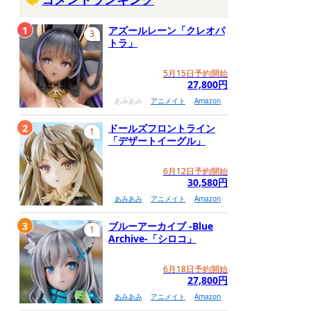
1
アズールレーン「クレオパ
3
トラ」
5月15日予約開始
27,800円
あみあみ
アニメイト
Amazon
2
ドールズフロントライン
1
「デザートイーグル」
6月12日予約開始
30,580円
あみあみ
アニメイト
Amazon
3
ブルーアーカイブ -Blue
1
Archive-「シロコ」
6月18日予約開始
27,800円
あみあみ
アニメイト
Amazon