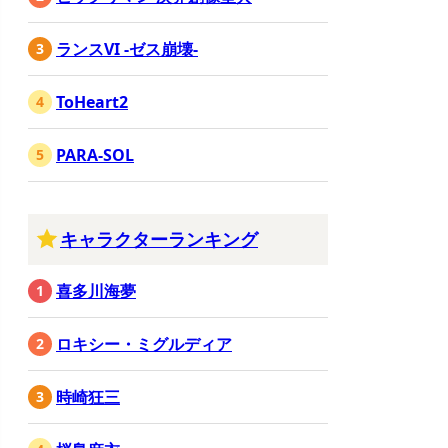
ランスVI -ゼス崩壊-
ToHeart2
PARA-SOL
キャラクターランキング
喜多川海夢
ロキシー・ミグルディア
時崎狂三