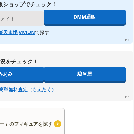
販ショップでチェック！
DMM通販
ニメイト
楽天市場
viviON
で探す
状況をチェック！
みあみ
駿河屋
簡単無料査定（もえたく）
ー」のフィギュアを探す