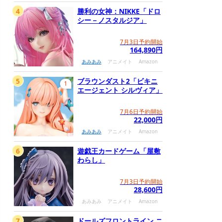
4
勝利の女神：NIKKE「ドロ
シー－ノスタルジア」
7月3日予約開始
164,890円
あみあみ
アニメイト
Amazon
5
ブラウンダスト2「ビキニ
1
エージェント シルヴィア」
7月6日予約開始
22,000円
あみあみ
アニメイト
Amazon
6
遊戯王カードゲーム「屋敷
わらし」
7月3日予約開始
28,600円
あみあみ
アニメイト
Amazon
7
ドールズフロントライン ニ