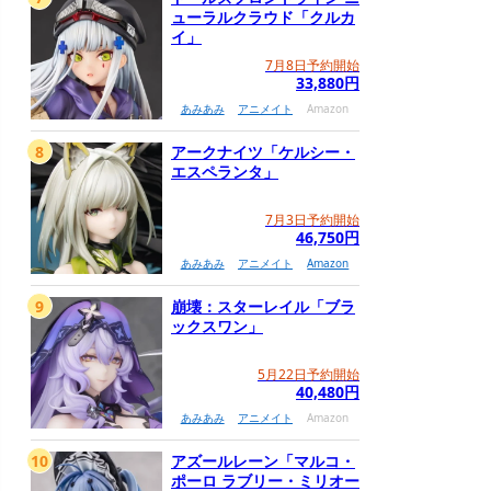
ューラルクラウド「クルカ
イ」
7月8日予約開始
33,880円
あみあみ
アニメイト
Amazon
8
アークナイツ「ケルシー・
エスペランタ」
7月3日予約開始
46,750円
あみあみ
アニメイト
Amazon
9
崩壊：スターレイル「ブラ
ックスワン」
5月22日予約開始
40,480円
あみあみ
アニメイト
Amazon
10
アズールレーン「マルコ・
ポーロ ラブリー・ミリオー