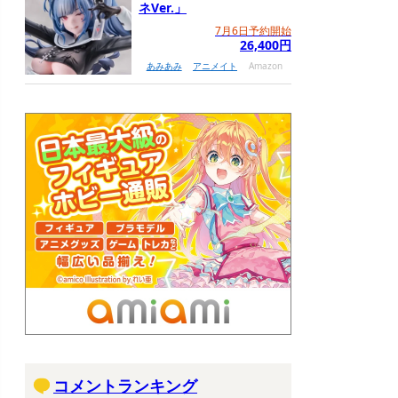
ネVer.」
7月6日予約開始
26,400円
あみあみ
アニメイト
Amazon
コメントランキング