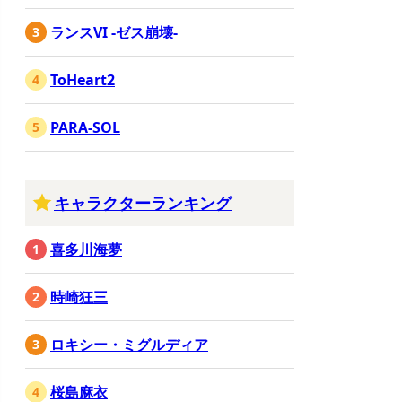
ランスVI -ゼス崩壊-
ToHeart2
PARA-SOL
キャラクターランキング
喜多川海夢
時崎狂三
ロキシー・ミグルディア
桜島麻衣