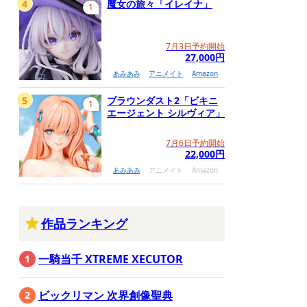
4
魔女の旅々「イレイナ」
1
7月3日予約開始
27,000円
あみあみ
アニメイト
Amazon
5
ブラウンダスト2「ビキニ
1
エージェント シルヴィア」
7月6日予約開始
22,000円
あみあみ
アニメイト
Amazon
作品ランキング
一騎当千 XTREME XECUTOR
ビックリマン 次界創像聖典