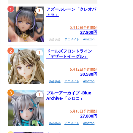
1
アズールレーン「クレオパ
3
トラ」
5月15日予約開始
27,800円
あみあみ
アニメイト
Amazon
2
ドールズフロントライン
1
「デザートイーグル」
6月12日予約開始
30,580円
あみあみ
アニメイト
Amazon
3
ブルーアーカイブ -Blue
1
Archive-「シロコ」
6月18日予約開始
27,800円
あみあみ
アニメイト
Amazon