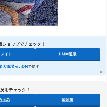
販ショップでチェック！
ニメイト
DMM通販
楽天市場
viviON
で探す
状況をチェック！
みあみ
駿河屋