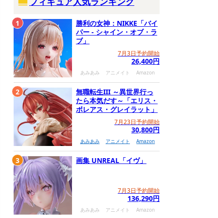
フィギュア人気ランキング
1
勝利の女神：NIKKE「バイ
パー - シャイン・オブ・ラ
ブ」
7月3日予約開始
26,400円
あみあみ
アニメイト
Amazon
2
無職転生III ～異世界行っ
たら本気だす～「エリス・
ボレアス・グレイラット」
7月23日予約開始
30,800円
あみあみ
アニメイト
Amazon
3
画集 UNREAL「イヴ」
7月3日予約開始
136,290円
あみあみ
アニメイト
Amazon