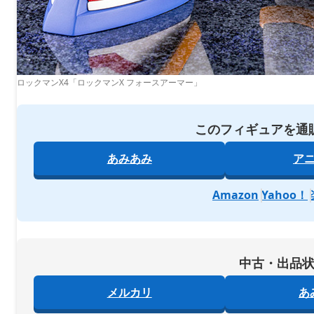
ロックマンX4「ロックマンX フォースアーマー」
このフィギュアを通
あみあみ
ア
Amazon
Yahoo！
中古・出品
メルカリ
あ