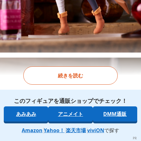
続きを読む
このフィギュアを通販ショップでチェック！
あみあみ
アニメイト
DMM通販
Amazon
Yahoo！
楽天市場
viviON
で探す