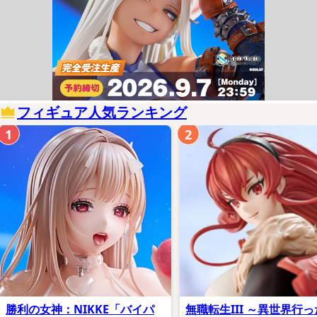
フィギュア人気ランキング
1
2
勝利の女神：NIKKE「バイパ
無職転生III ～異世界行