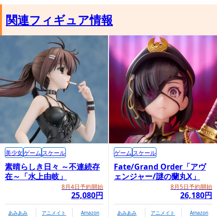
関連フィギュア情報
美少女
ゲーム
スケール
ゲーム
スケール
素晴らしき日々 ～不連続存
Fate/Grand Order「アヴ
在～「水上由岐」
ェンジャー/謎の蘭丸X」
8月4日予約開始
8月5日予約開始
25,080円
26,180円
あみあみ
アニメイト
Amazon
あみあみ
アニメイト
Amazon