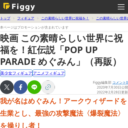
メ
ニ
ュ
ー
を
トップ
フィギュア
この素晴らしい世界に祝福を！
この素晴らしい世界
開
く
本ページはプロモーションが含まれています
映画 この素晴らしい世界に祝
福を！紅伝説「POP UP
PARADE めぐみん」（再販）
美少女フィギュア
アニメフィギュア
Figgy編集部
コメント0
2020年7月30日公開
2022年2月28日更新
我が名はめぐみん！アークウィザードを
生業とし、最強の攻撃魔法〈爆裂魔法〉
を操りし者！