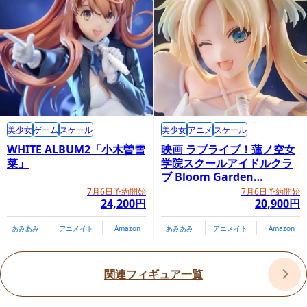
美少女
ゲーム
スケール
美少女
アニメ
スケール
WHITE ALBUM2「小木曽雪
映画 ラブライブ！蓮ノ空女
菜」
学院スクールアイドルクラ
ブ Bloom Garden
Party「大沢瑠璃乃」
7月6日予約開始
7月6日予約開始
24,200円
20,900円
あみあみ
アニメイト
Amazon
あみあみ
アニメイト
Amazon
関連フィギュア一覧