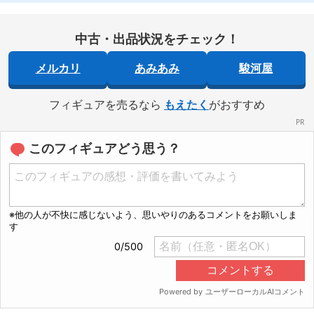
中古・出品状況をチェック！
メルカリ
あみあみ
駿河屋
フィギュアを売るなら
もえたく
がおすすめ
このフィギュアどう思う？