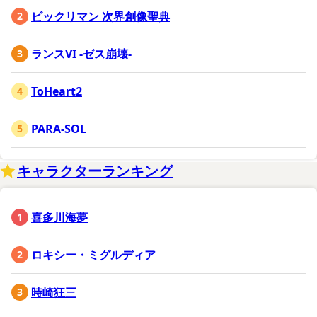
ビックリマン 次界創像聖典
ランスVI -ゼス崩壊-
ToHeart2
PARA-SOL
キャラクターランキング
喜多川海夢
ロキシー・ミグルディア
時崎狂三