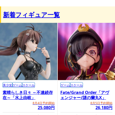
新着フィギュア一覧
美少女
ゲーム
スケール
ゲーム
スケール
素晴らしき日々 ～不連続存
Fate/Grand Order「アヴ
在～「水上由岐」
ェンジャー/謎の蘭丸X」
8月4日予約開始
8月5日予約開始
25,080円
26,180円