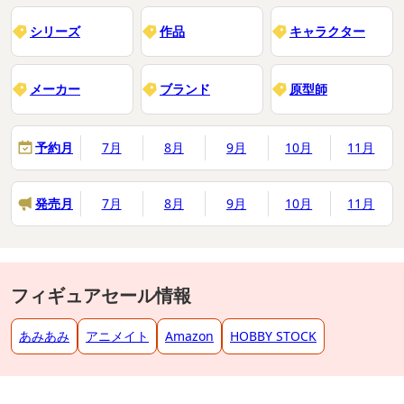
シリーズ
作品
キャラクター
メーカー
ブランド
原型師
予約月
7月
8月
9月
10月
11月
発売月
7月
8月
9月
10月
11月
フィギュアセール情報
あみあみ
アニメイト
Amazon
HOBBY STOCK