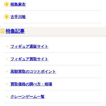
桜島麻衣
古手川唯
特集記事
フィギュア通販サイト
フィギュア買取サイト
高額買取のコツとポイント
買取価格の調べ方・相場
クレーンゲーム一覧