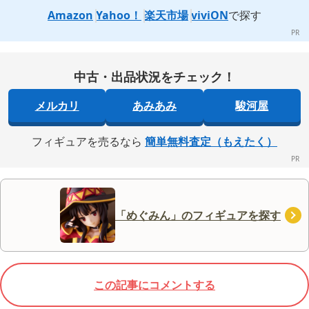
Amazon
Yahoo！
楽天市場
viviON
で探す
中古・出品状況をチェック！
メルカリ
あみあみ
駿河屋
フィギュアを売るなら
簡単無料査定（もえたく）
「めぐみん」のフィギュアを探す
この記事にコメントする