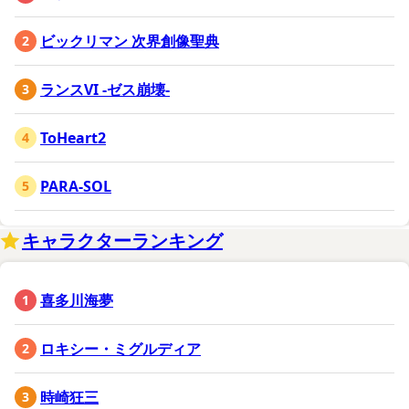
ビックリマン 次界創像聖典
ランスVI -ゼス崩壊-
ToHeart2
PARA-SOL
キャラクターランキング
喜多川海夢
ロキシー・ミグルディア
時崎狂三