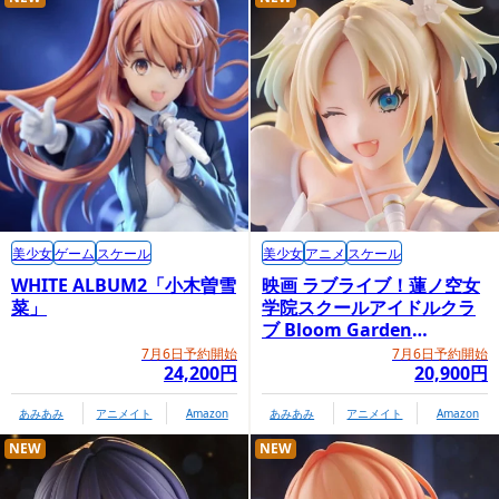
美少女
ゲーム
スケール
美少女
アニメ
スケール
WHITE ALBUM2「小木曽雪
映画 ラブライブ！蓮ノ空女
菜」
学院スクールアイドルクラ
ブ Bloom Garden
Party「大沢瑠璃乃」
7月6日予約開始
7月6日予約開始
24,200円
20,900円
あみあみ
アニメイト
Amazon
あみあみ
アニメイト
Amazon
NEW
NEW