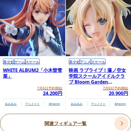
https://www.goodsmile.info/ja/product/9439/
GOODSMILE ONLINE SHOP内商品購入ページ
美少女
ゲーム
スケール
美少女
アニメ
スケール
WHITE ALBUM2「小木曽雪
映画 ラブライブ！蓮ノ空女
菜」
学院スクールアイドルクラ
ブ Bloom Garden
Party「大沢瑠璃乃」
7月6日予約開始
7月6日予約開始
24,200円
20,900円
あみあみ
アニメイト
Amazon
あみあみ
アニメイト
Amazon
関連フィギュア一覧