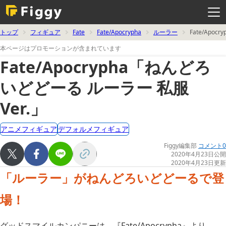
メ
ニ
ュ
ー
を
トップ
フィギュア
Fate
Fate/Apocrypha
ルーラー
Fate/Ap
開
く
本ページはプロモーションが含まれています
Fate/Apocrypha「ねんどろ
いどどーる ルーラー 私服
Ver.」
アニメフィギュア
デフォルメフィギュア
Figgy編集部
コメント0
2020年4月23日公開
2020年4月23日更新
「ルーラー」がねんどろいどどーるで登
場！
グッドスマイルカンパニーは、『Fate/Apocrypha』より、