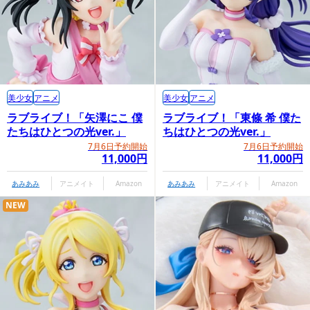
美少女
アニメ
美少女
アニメ
ラブライブ！「矢澤にこ 僕
ラブライブ！「東條 希 僕た
たちはひとつの光ver.」
ちはひとつの光ver.」
7月6日予約開始
7月6日予約開始
11,000円
11,000円
あみあみ
アニメイト
Amazon
あみあみ
アニメイト
Amazon
NEW