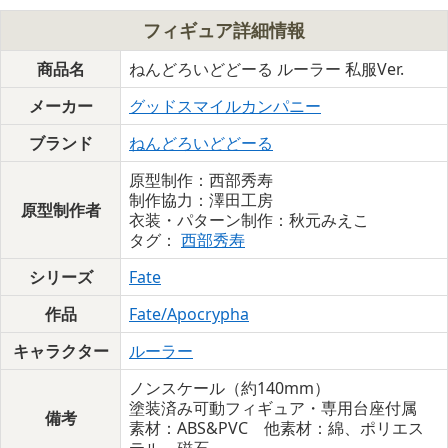
フィギュア詳細情報
商品名
ねんどろいどどーる ルーラー 私服Ver.
メーカー
グッドスマイルカンパニー
ブランド
ねんどろいどどーる
原型制作：西部秀寿
制作協力：澤田工房
原型制作者
衣装・パターン制作：秋元みえこ
タグ：
西部秀寿
シリーズ
Fate
作品
Fate/Apocrypha
キャラクター
ルーラー
ノンスケール（約140mm）
塗装済み可動フィギュア・専用台座付属
備考
素材：ABS&PVC 他素材：綿、ポリエス