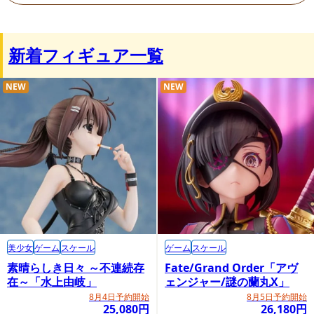
新着フィギュア一覧
NEW
NEW
美少女
ゲーム
スケール
ゲーム
スケール
素晴らしき日々 ～不連続存
Fate/Grand Order「アヴ
在～「水上由岐」
ェンジャー/謎の蘭丸X」
8月4日予約開始
8月5日予約開始
25,080円
26,180円