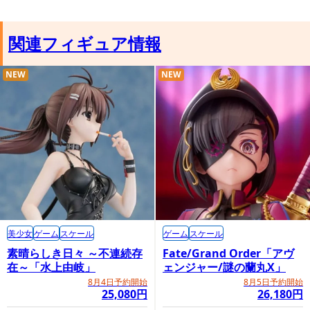
関連フィギュア情報
NEW
NEW
美少女
ゲーム
スケール
ゲーム
スケール
素晴らしき日々 ～不連続存
Fate/Grand Order「アヴ
在～「水上由岐」
ェンジャー/謎の蘭丸X」
8月4日予約開始
8月5日予約開始
25,080円
26,180円