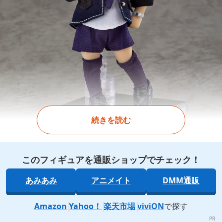
続きを読む
このフィギュアを通販ショップでチェック！
あみあみ
アニメイト
DMM通販
Amazon
Yahoo！
楽天市場
viviON
で探す