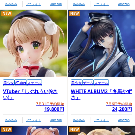
あみあみ
アニメイト
Amazon
あみあみ
アニメイト
Amazon
NEW
NEW
セット内容
フィギュア本体（胸囲65mm）
ジャケット
トップス
ボトムス
ニーハイ
美少女
VTuber
スケール
美少女
ゲーム
スケール
ソックス
VTuber「しぐれうい(9さ
WHITE ALBUM2「冬馬かず
ローファー（靴裏マグネット付）
い)」
さ」
交換用手首一式（握り手（左右）、指差し手（左右））
7月31日予約開始
7月6日予約開始
19,800円
24,200円
専用台座（足裏マグネット対応）
あみあみ
アニメイト
Amazon
あみあみ
アニメイト
Amazon
可動支柱一式
NEW
NEW
商品情報ページ