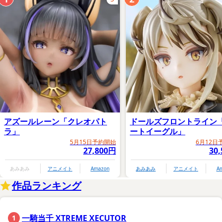
アズールレーン「クレオパト
ドールズフロントライン
ラ」
ートイーグル」
5月15日予約開始
6月12日
27,800円
30
あみあみ
アニメイト
Amazon
あみあみ
アニメイト
A
作品ランキング
一騎当千 XTREME XECUTOR