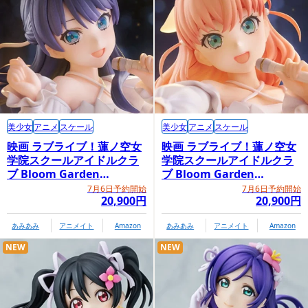
美少女
アニメ
スケール
美少女
アニメ
スケール
映画 ラブライブ！蓮ノ空女
映画 ラブライブ！蓮ノ空女
学院スクールアイドルクラ
学院スクールアイドルクラ
ブ Bloom Garden
ブ Bloom Garden
Party「村野さやか」
Party「日野下花帆」
7月6日予約開始
7月6日予約開始
20,900円
20,900円
あみあみ
アニメイト
Amazon
あみあみ
アニメイト
Amazon
NEW
NEW