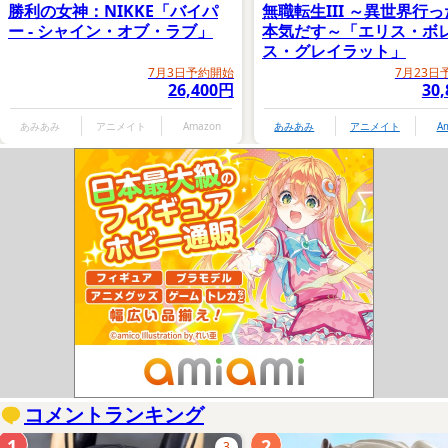
勝利の女神：NIKKE「バイパ
無職転生III ～異世界行
ー - シャイン・オブ・ラブ」
本気だす～「エリス・ボ
ス・グレイラット」
7月3日予約開始
7月23日
26,400円
30
あみあみ
アニメイト
Amazon
あみあみ
アニメイト
A
コメントランキング
1
2
3