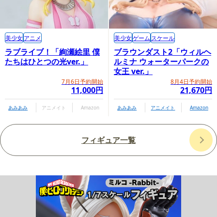
美少女
アニメ
美少女
ゲーム
スケール
ラブライブ！「絢瀬絵里 僕
ブラウンダスト2「ウィルヘ
たちはひとつの光ver.」
ルミナ ウォーターパークの
女王 ver.」
7月6日予約開始
8月4日予約開始
11,000円
21,670円
あみあみ
アニメイト
Amazon
あみあみ
アニメイト
Amazon
フィギュア一覧