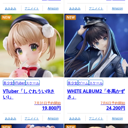
あみあみ
アニメイト
Amazon
あみあみ
アニメイト
Amazon
NEW
NEW
美少女
VTuber
スケール
美少女
ゲーム
スケール
VTuber「しぐれうい(9さ
WHITE ALBUM2「冬馬かず
い)」
さ」
7月31日予約開始
7月6日予約開始
19,800円
24,200円
あみあみ
アニメイト
Amazon
あみあみ
アニメイト
Amazon
NEW
NEW