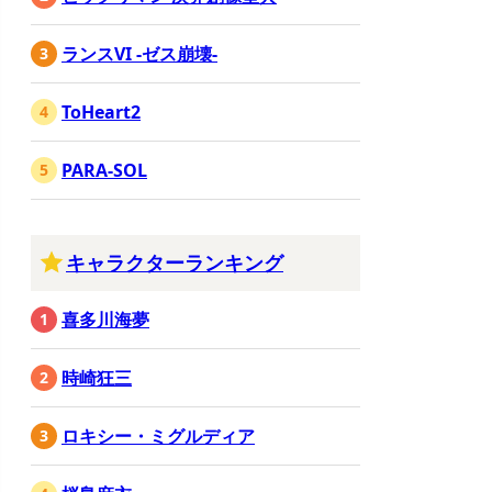
ランスVI -ゼス崩壊-
ToHeart2
PARA-SOL
キャラクターランキング
喜多川海夢
時崎狂三
ロキシー・ミグルディア