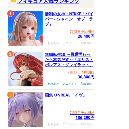
フィギュア人気ランキング
1
勝利の女神：NIKKE「バイ
パー - シャイン・オブ・ラ
ブ」
7月3日予約開始
26,400円
あみあみ
アニメイト
Amazon
2
無職転生III ～異世界行っ
たら本気だす～「エリス・
ボレアス・グレイラット」
7月23日予約開始
30,800円
あみあみ
アニメイト
Amazon
3
画集 UNREAL「イヴ」
7月3日予約開始
136,290円
あみあみ
アニメイト
Amazon