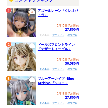
1
アズールレーン「クレオパ
3
トラ」
5月15日予約開始
27,800円
あみあみ
アニメイト
Amazon
2
ドールズフロントライン
1
「デザートイーグル」
6月12日予約開始
30,580円
あみあみ
アニメイト
Amazon
3
ブルーアーカイブ -Blue
1
Archive-「シロコ」
6月18日予約開始
27,800円
あみあみ
アニメイト
Amazon