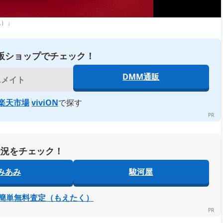
ム）」
販ショップでチェック！
DMM通販
ニメイト
楽天市場
viviON
で探す
状況をチェック！
みあみ
駿河屋
簡単無料査定（もえたく）