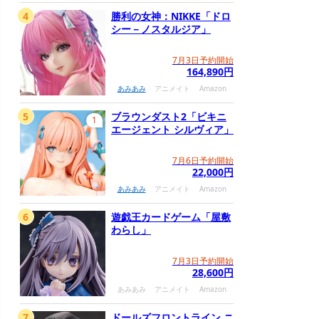
4
勝利の女神：NIKKE「ドロ
シー－ノスタルジア」
7月3日予約開始
164,890円
あみあみ
アニメイト
Amazon
5
ブラウンダスト2「ビキニ
1
エージェント シルヴィア」
7月6日予約開始
22,000円
あみあみ
アニメイト
Amazon
6
遊戯王カードゲーム「屋敷
わらし」
7月3日予約開始
28,600円
あみあみ
アニメイト
Amazon
7
ドールズフロントライン ニ