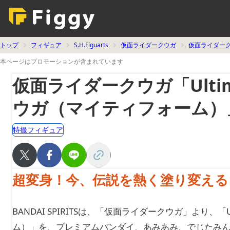
トップ
フィギュア
S.H.Figuarts
仮面ライダークウガ
仮面ライダー
本ページはプロモーションが含まれています
仮面ライダークウガ「Ultima
ウガ（マイティフォーム）
特撮フィギュア
超変身！今、伝説を熱く塗り変える
BANDAI SPIRITSは、「仮面ライダークウガ」より、「Ul
ム）」を、プレミアムバンダイ、あみあみ、でじたみ