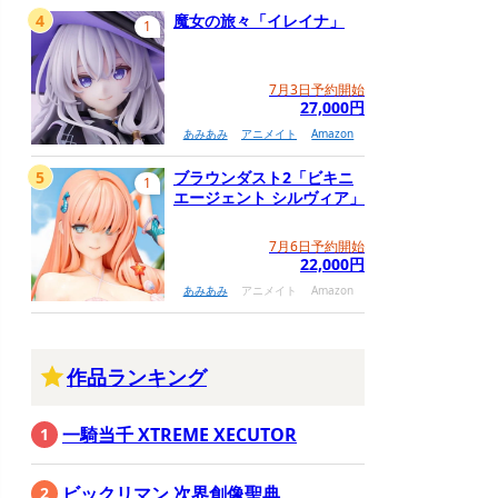
4
魔女の旅々「イレイナ」
1
7月3日予約開始
27,000円
あみあみ
アニメイト
Amazon
5
ブラウンダスト2「ビキニ
1
エージェント シルヴィア」
7月6日予約開始
22,000円
あみあみ
アニメイト
Amazon
作品ランキング
一騎当千 XTREME XECUTOR
ビックリマン 次界創像聖典