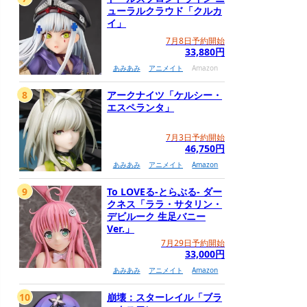
ューラルクラウド「クルカ
イ」
7月8日予約開始
33,880円
あみあみ
アニメイト
Amazon
8
アークナイツ「ケルシー・
エスペランタ」
7月3日予約開始
46,750円
あみあみ
アニメイト
Amazon
9
To LOVEる-とらぶる- ダー
クネス「ララ・サタリン・
デビルーク 生足バニー
Ver.」
7月29日予約開始
33,000円
あみあみ
アニメイト
Amazon
10
崩壊：スターレイル「ブラ