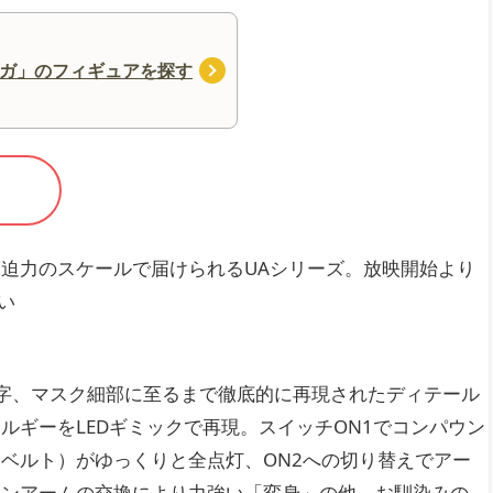
ガ」のフィギュアを探す
迫力のスケールで届けられるUAシリーズ。放映開始より
い
！
文字、マスク細部に至るまで徹底的に再現されたディテール
ルギーをLEDギミックで再現。スイッチON1でコンパウン
ベルト）がゆっくりと全点灯、ON2への切り替えでアー
ョンアームの交換により力強い「変身」の他、お馴染みの