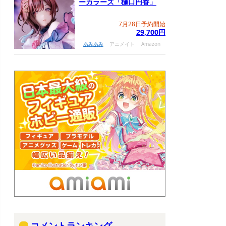
ーカラーズ「樋口円香」
7月28日予約開始
29,700円
あみあみ
アニメイト
Amazon
コメントランキング