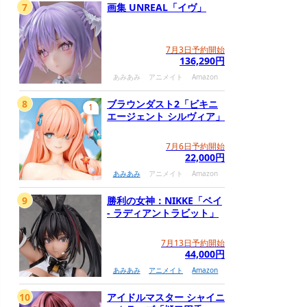
7
画集 UNREAL「イヴ」
7月3日予約開始
136,290円
あみあみ
アニメイト
Amazon
8
ブラウンダスト2「ビキニ
1
エージェント シルヴィア」
7月6日予約開始
22,000円
あみあみ
アニメイト
Amazon
9
勝利の女神：NIKKE「ベイ
- ラディアントラビット」
7月13日予約開始
44,000円
あみあみ
アニメイト
Amazon
10
アイドルマスター シャイニ