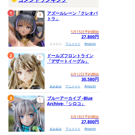
1
アズールレーン「クレオパ
3
トラ」
5月15日予約開始
27,800円
あみあみ
アニメイト
Amazon
2
ドールズフロントライン
1
「デザートイーグル」
6月12日予約開始
30,580円
あみあみ
アニメイト
Amazon
3
ブルーアーカイブ -Blue
1
Archive-「シロコ」
6月18日予約開始
27,800円
あみあみ
アニメイト
Amazon