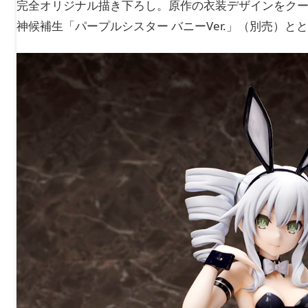
完全オリジナル描き下ろし。原作の衣装デザインをク
神候補生「パープルシスター バニーVer.」（別売）と