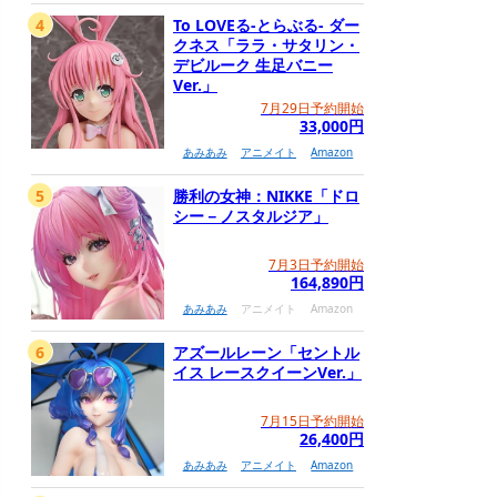
4
To LOVEる-とらぶる- ダー
クネス「ララ・サタリン・
デビルーク 生足バニー
Ver.」
7月29日予約開始
33,000円
あみあみ
アニメイト
Amazon
5
勝利の女神：NIKKE「ドロ
シー－ノスタルジア」
7月3日予約開始
164,890円
あみあみ
アニメイト
Amazon
6
アズールレーン「セントル
イス レースクイーンVer.」
7月15日予約開始
26,400円
あみあみ
アニメイト
Amazon