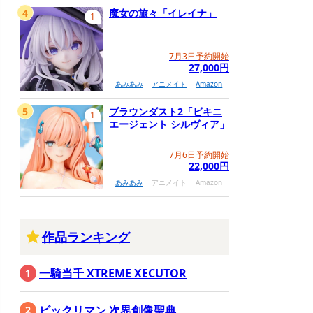
4
魔女の旅々「イレイナ」
1
7月3日予約開始
27,000円
あみあみ
アニメイト
Amazon
5
ブラウンダスト2「ビキニ
1
エージェント シルヴィア」
7月6日予約開始
22,000円
あみあみ
アニメイト
Amazon
作品ランキング
一騎当千 XTREME XECUTOR
ビックリマン 次界創像聖典