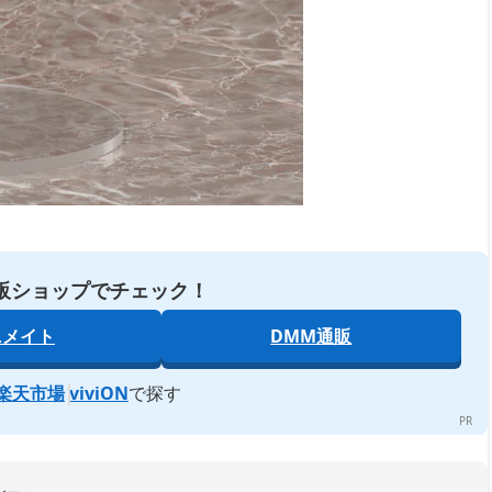
販ショップでチェック！
ニメイト
DMM通販
楽天市場
viviON
で探す