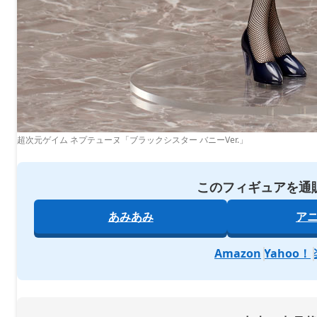
超次元ゲイム ネプテューヌ「ブラックシスター バニーVer.」
このフィギュアを通
あみあみ
ア
Amazon
Yahoo！