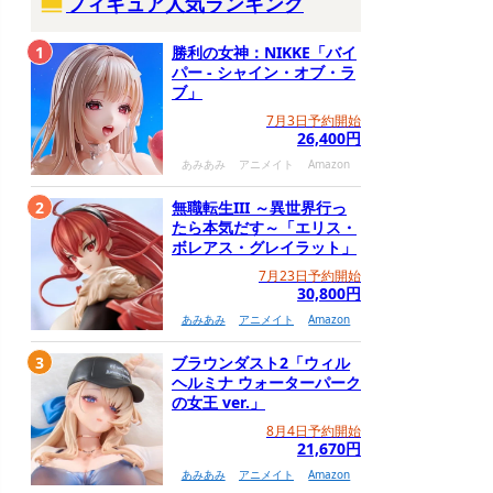
フィギュア人気ランキング
1
勝利の女神：NIKKE「バイ
パー - シャイン・オブ・ラ
ブ」
7月3日予約開始
26,400円
あみあみ
アニメイト
Amazon
2
無職転生III ～異世界行っ
たら本気だす～「エリス・
ボレアス・グレイラット」
7月23日予約開始
30,800円
あみあみ
アニメイト
Amazon
3
ブラウンダスト2「ウィル
ヘルミナ ウォーターパーク
の女王 ver.」
8月4日予約開始
21,670円
あみあみ
アニメイト
Amazon