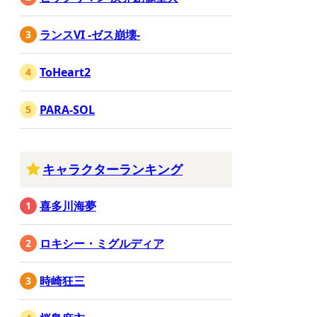
ランスVI -ゼス崩壊-
ToHeart2
PARA-SOL
キャラクターランキング
喜多川海夢
ロキシー・ミグルディア
時崎狂三