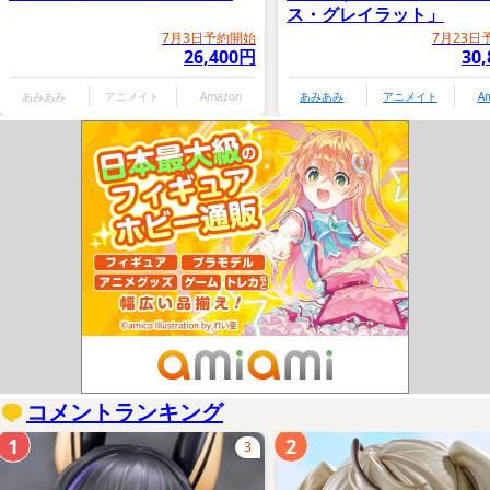
ス・グレイラット」
7月3日予約開始
7月23日
26,400円
30
あみあみ
アニメイト
Amazon
あみあみ
アニメイト
A
コメントランキング
1
2
3