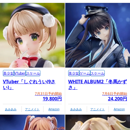
美少女
VTuber
スケール
美少女
ゲーム
スケール
VTuber「しぐれうい(9さ
WHITE ALBUM2「冬馬かず
い)」
さ」
7月31日予約開始
7月6日予約開始
19,800円
24,200円
あみあみ
アニメイト
Amazon
あみあみ
アニメイト
Amazon