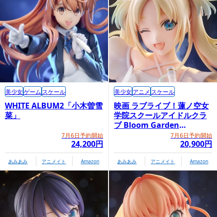
美少女
ゲーム
スケール
美少女
アニメ
スケール
WHITE ALBUM2「小木曽雪
映画 ラブライブ！蓮ノ空女
菜」
学院スクールアイドルクラ
ブ Bloom Garden
Party「大沢瑠璃乃」
7月6日予約開始
7月6日予約開始
24,200円
20,900円
あみあみ
アニメイト
Amazon
あみあみ
アニメイト
Amazon