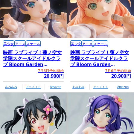
美少女
アニメ
スケール
美少女
アニメ
スケール
映画 ラブライブ！蓮ノ空女
映画 ラブライブ！蓮ノ空女
学院スクールアイドルクラ
学院スクールアイドルクラ
ブ Bloom Garden
ブ Bloom Garden
Party「村野さやか」
Party「日野下花帆」
7月6日予約開始
7月6日予約開始
20,900円
20,900円
あみあみ
アニメイト
Amazon
あみあみ
アニメイト
Amazon