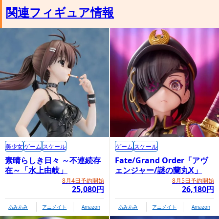
関連フィギュア情報
美少女
ゲーム
スケール
ゲーム
スケール
素晴らしき日々 ～不連続存
Fate/Grand Order「アヴ
在～「水上由岐」
ェンジャー/謎の蘭丸X」
8月4日予約開始
8月5日予約開始
25,080円
26,180円
あみあみ
アニメイト
Amazon
あみあみ
アニメイト
Amazon