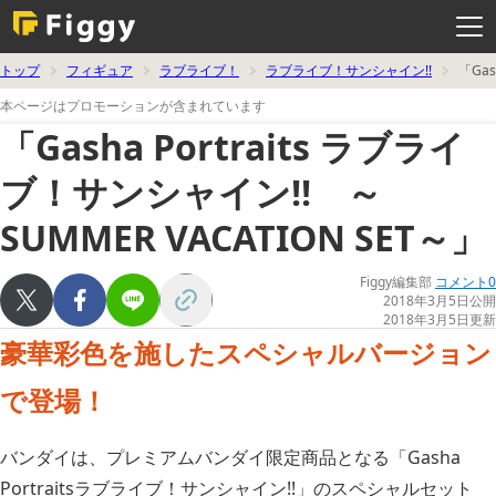
メ
ニ
ュ
ー
を
トップ
フィギュア
ラブライブ！
ラブライブ！サンシャイン!!
「Ga
開
く
本ページはプロモーションが含まれています
「Gasha Portraits ラブライ
ブ！サンシャイン!! ～
SUMMER VACATION SET～」
Figgy編集部
コメント0
2018年3月5日公開
2018年3月5日更新
豪華彩色を施したスペシャルバージョン
で登場！
バンダイは、プレミアムバンダイ限定商品となる「Gasha
Portraitsラブライブ！サンシャイン!!」のスペシャルセット