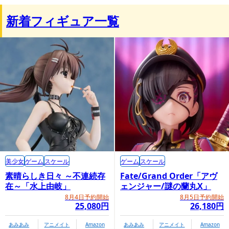
新着フィギュア一覧
プレミアムバンダイ内商品購入ページ
美少女
ゲーム
スケール
ゲーム
スケール
素晴らしき日々 ～不連続存
Fate/Grand Order「アヴ
在～「水上由岐」
ェンジャー/謎の蘭丸X」
8月4日予約開始
8月5日予約開始
25,080円
26,180円
あみあみ
アニメイト
Amazon
あみあみ
アニメイト
Amazon