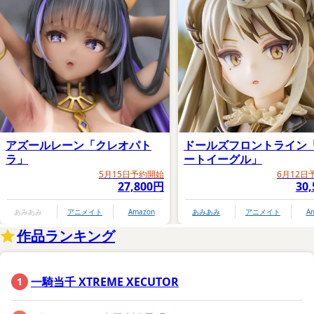
アズールレーン「クレオパト
ドールズフロントライン
ラ」
ートイーグル」
5月15日予約開始
6月12日
27,800円
30
あみあみ
アニメイト
Amazon
あみあみ
アニメイト
A
作品ランキング
一騎当千 XTREME XECUTOR