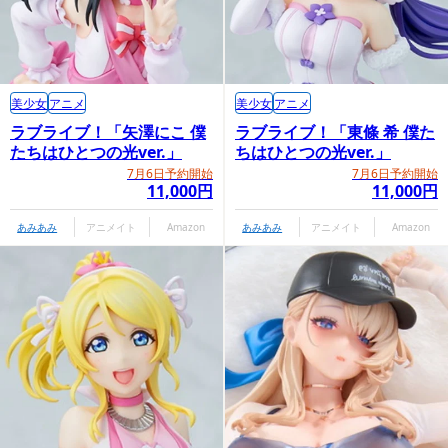
美少女
アニメ
美少女
アニメ
ラブライブ！「矢澤にこ 僕
ラブライブ！「東條 希 僕た
たちはひとつの光ver.」
ちはひとつの光ver.」
7月6日予約開始
7月6日予約開始
11,000円
11,000円
あみあみ
アニメイト
Amazon
あみあみ
アニメイト
Amazon