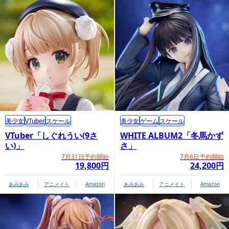
美少女
VTuber
スケール
美少女
ゲーム
スケール
VTuber「しぐれうい(9さ
WHITE ALBUM2「冬馬かず
い)」
さ」
7月31日予約開始
7月6日予約開始
19,800円
24,200円
あみあみ
アニメイト
Amazon
あみあみ
アニメイト
Amazon