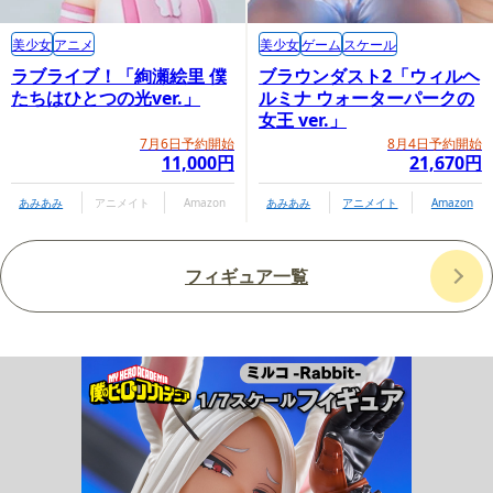
美少女
アニメ
美少女
ゲーム
スケール
ラブライブ！「絢瀬絵里 僕
ブラウンダスト2「ウィルヘ
たちはひとつの光ver.」
ルミナ ウォーターパークの
女王 ver.」
7月6日予約開始
8月4日予約開始
11,000円
21,670円
あみあみ
アニメイト
Amazon
あみあみ
アニメイト
Amazon
フィギュア一覧