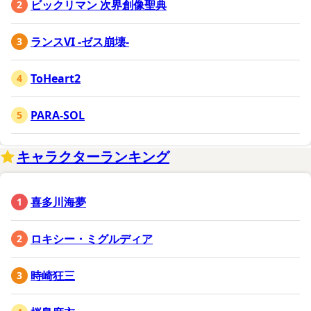
ビックリマン 次界創像聖典
ランスVI -ゼス崩壊-
ToHeart2
PARA-SOL
キャラクターランキング
喜多川海夢
ロキシー・ミグルディア
時崎狂三