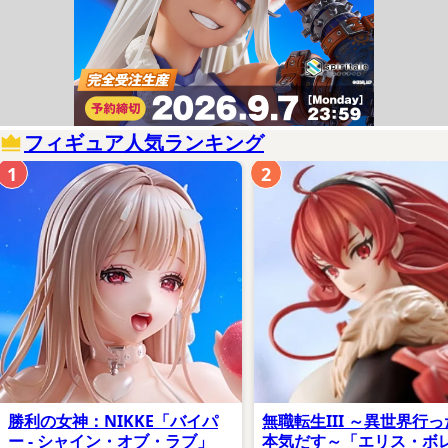
フィギュア人気ランキング
1
2
勝利の女神：NIKKE「バイパ
無職転生III ～異世界行
ー - シャイン・オブ・ラブ」
本気だす～「エリス・ボ