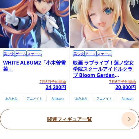
美少女
ゲーム
スケール
美少女
アニメ
スケール
WHITE ALBUM2「小木曽雪
映画 ラブライブ！蓮ノ空女
菜」
学院スクールアイドルクラ
ブ Bloom Garden
Party「大沢瑠璃乃」
7月6日予約開始
7月6日予約開始
24,200円
20,900円
あみあみ
アニメイト
Amazon
あみあみ
アニメイト
Amazon
関連フィギュア一覧