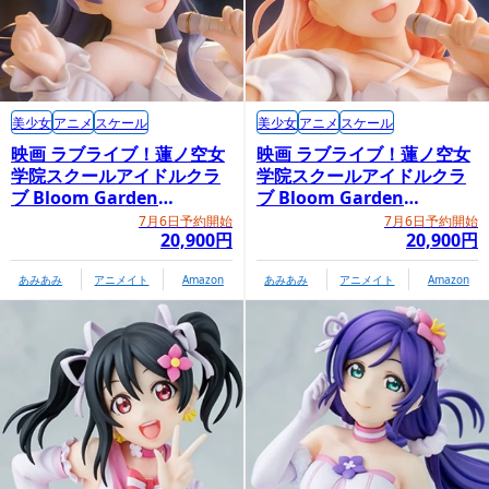
美少女
アニメ
スケール
美少女
アニメ
スケール
映画 ラブライブ！蓮ノ空女
映画 ラブライブ！蓮ノ空女
学院スクールアイドルクラ
学院スクールアイドルクラ
ブ Bloom Garden
ブ Bloom Garden
Party「村野さやか」
Party「日野下花帆」
7月6日予約開始
7月6日予約開始
20,900円
20,900円
あみあみ
アニメイト
Amazon
あみあみ
アニメイト
Amazon