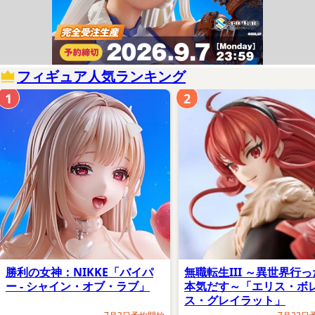
フィギュア人気ランキング
1
2
勝利の女神：NIKKE「バイパ
無職転生III ～異世界行
ー - シャイン・オブ・ラブ」
本気だす～「エリス・ボ
ス・グレイラット」