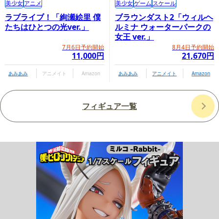
美少女
アニメ
美少女
ゲーム
スケール
ラブライブ！「絢瀬絵里 僕
ブラウンダスト2「ウィルヘ
たちはひとつの光ver.」
ルミナ ウォーターパークの
女王 ver.」
7月6日予約開始
8月4日予約開始
11,000円
21,670円
あみあみ
アニメイト
Amazon
あみあみ
アニメイト
Amazon
フィギュア一覧