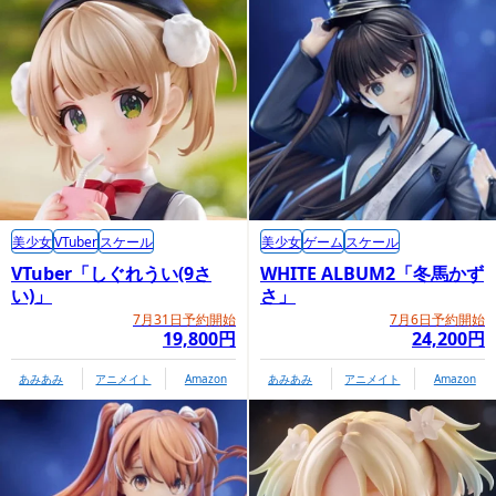
美少女
VTuber
スケール
美少女
ゲーム
スケール
VTuber「しぐれうい(9さ
WHITE ALBUM2「冬馬かず
い)」
さ」
7月31日予約開始
7月6日予約開始
19,800円
24,200円
あみあみ
アニメイト
Amazon
あみあみ
アニメイト
Amazon