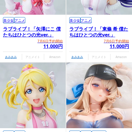
美少女
アニメ
美少女
アニメ
ラブライブ！「矢澤にこ 僕
ラブライブ！「東條 希 僕た
たちはひとつの光ver.」
ちはひとつの光ver.」
7月6日予約開始
7月6日予約開始
11,000円
11,000円
あみあみ
アニメイト
Amazon
あみあみ
アニメイト
Amazon