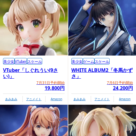
美少女
VTuber
スケール
美少女
ゲーム
スケール
VTuber「しぐれうい(9さ
WHITE ALBUM2「冬馬かず
い)」
さ」
7月31日予約開始
7月6日予約開始
19,800円
24,200円
あみあみ
アニメイト
Amazon
あみあみ
アニメイト
Amazon