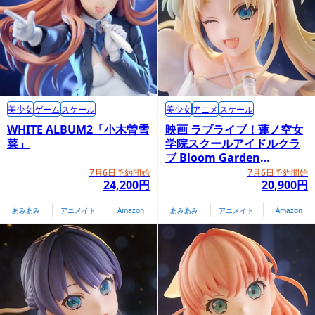
美少女
ゲーム
スケール
美少女
アニメ
スケール
WHITE ALBUM2「小木曽雪
映画 ラブライブ！蓮ノ空女
菜」
学院スクールアイドルクラ
ブ Bloom Garden
Party「大沢瑠璃乃」
7月6日予約開始
7月6日予約開始
24,200円
20,900円
あみあみ
アニメイト
Amazon
あみあみ
アニメイト
Amazon