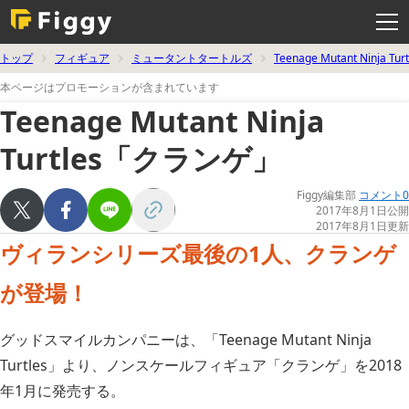
メ
ニ
ュ
ー
を
トップ
フィギュア
ミュータントタートルズ
Teenage Mutant Ninja Turt
開
く
本ページはプロモーションが含まれています
Teenage Mutant Ninja
Turtles「クランゲ」
Figgy編集部
コメント0
2017年8月1日公開
2017年8月1日更新
ヴィランシリーズ最後の1人、クランゲ
が登場！
グッドスマイルカンパニーは、「Teenage Mutant Ninja
Turtles」より、ノンスケールフィギュア「クランゲ」を2018
年1月に発売する。