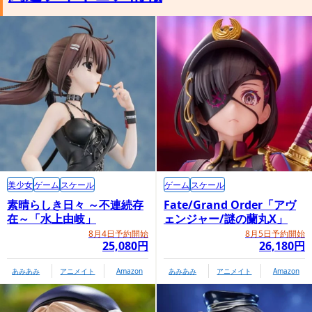
シュレッダー、ビーバップ、ロックステディと組み合わせる
美少女
ゲーム
スケール
ゲーム
スケール
と、イラストのジオラマが再現できる。タートルズのスタチュ
素晴らしき日々 ～不連続存
Fate/Grand Order「アヴ
ーフィギュアと対峙させて飾ろう！
在～「水上由岐」
ェンジャー/謎の蘭丸X」
8月4日予約開始
8月5日予約開始
25,080円
26,180円
あみあみ
アニメイト
Amazon
あみあみ
アニメイト
Amazon