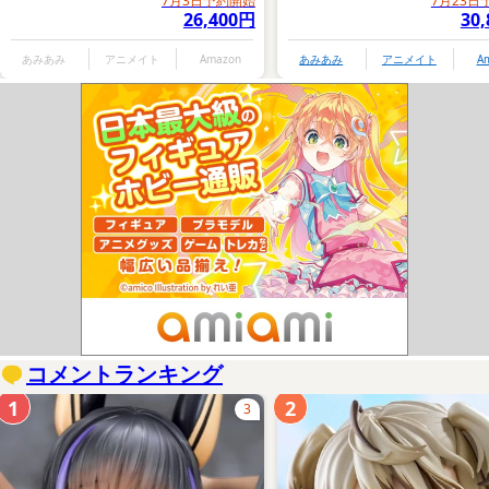
7月3日予約開始
7月23日
26,400円
30
あみあみ
アニメイト
Amazon
あみあみ
アニメイト
A
コメントランキング
1
2
3