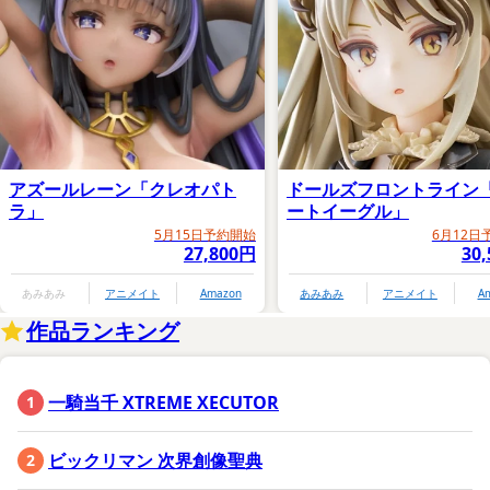
アズールレーン「クレオパト
ドールズフロントライン
ラ」
ートイーグル」
5月15日予約開始
6月12日
27,800円
30
あみあみ
アニメイト
Amazon
あみあみ
アニメイト
A
作品ランキング
一騎当千 XTREME XECUTOR
ビックリマン 次界創像聖典