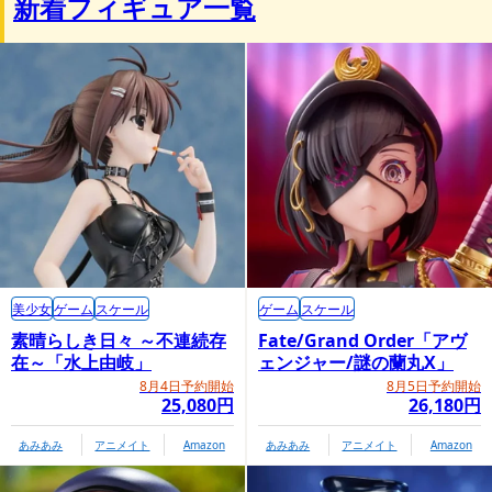
新着フィギュア一覧
ている。@jamesjeanartのアカウントでツイッターやタンブ
ラーなど、各種ソーシャルメディアにて、活動やアートワーク
の一部を発信中。
美少女
ゲーム
スケール
ゲーム
スケール
素晴らしき日々 ～不連続存
Fate/Grand Order「アヴ
在～「水上由岐」
ェンジャー/謎の蘭丸X」
8月4日予約開始
8月5日予約開始
25,080円
26,180円
あみあみ
アニメイト
Amazon
あみあみ
アニメイト
Amazon