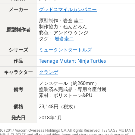
メーカー
グッドスマイルカンパニー
原型制作：岩倉 圭二
制作協力：ねんどろん
原型制作者
彩色：アンドウ ケンジ
タグ：
岩倉圭二
シリーズ
ミュータントタートルズ
作品
Teenage Mutant Ninja Turtles
キャラクター
クランゲ
ノンスケール（約260mm）
備考
塗装済み完成品・専用台座付属
素材：ポリストーン&PU
価格
23,148円（税抜）
発売日
2018年1月
(C) 2017 Viacom Overseas Holdings C.V. All Rights Reserved. TEENAGE MUTANT
NINJA TURTLES and all related titles, logos and characters are trademarks of