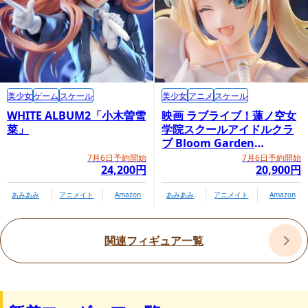
※「レオナルド（別売）」「ミケランジェロ（別売）」「ラフ
ァエロ（別売）」「ドナテロ（別売）」「シュレッダー（別
美少女
ゲーム
スケール
美少女
アニメ
スケール
売）」「ビーバップ（別売）」「ロックステディー（別売）」
WHITE ALBUM2「小木曽雪
映画 ラブライブ！蓮ノ空女
と合わせて飾ることができます。
菜」
学院スクールアイドルクラ
ブ Bloom Garden
商品情報ページ
Party「大沢瑠璃乃」
7月6日予約開始
7月6日予約開始
http://www.goodsmile.info/ja/product/6580/
24,200円
20,900円
あみあみ
アニメイト
Amazon
あみあみ
アニメイト
Amazon
ジェームス・ジーン（James Jean）
関連フィギュア一覧
ロサンゼルス在住のビジュアルアーティスト。ニューヨークタ
イムズやナイキ、ワーナーブラザーズ、プラダといった企業と
の仕事でも知られる。現在は創作活動や個人出版事業に専念し