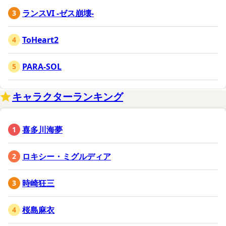
ランスVI -ゼス崩壊-
ToHeart2
PARA-SOL
キャラクターランキング
喜多川海夢
ロキシー・ミグルディア
時崎狂三
桜島麻衣