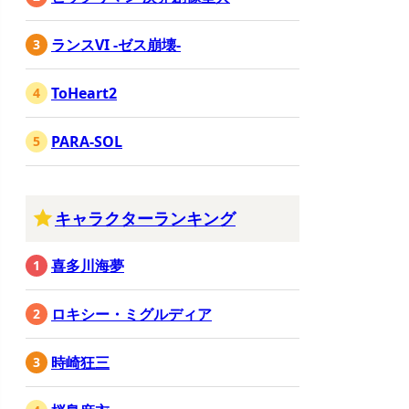
ランスVI -ゼス崩壊-
ToHeart2
PARA-SOL
キャラクターランキング
喜多川海夢
ロキシー・ミグルディア
時崎狂三