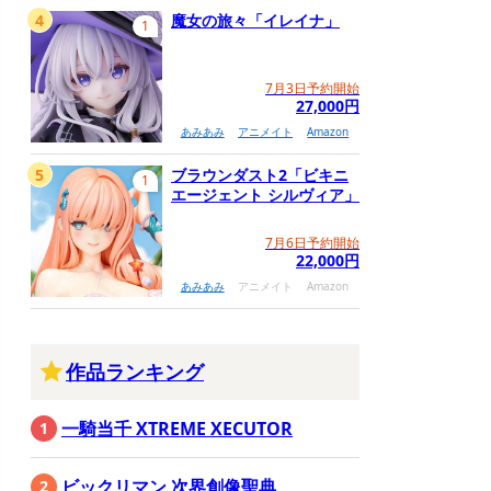
4
魔女の旅々「イレイナ」
1
7月3日予約開始
27,000円
あみあみ
アニメイト
Amazon
5
ブラウンダスト2「ビキニ
1
エージェント シルヴィア」
7月6日予約開始
22,000円
あみあみ
アニメイト
Amazon
作品ランキング
一騎当千 XTREME XECUTOR
ビックリマン 次界創像聖典