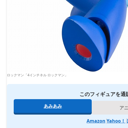
ロックマン「4インチネル ロックマン」
このフィギュアを通
あみあみ
ア
Amazon
Yahoo！