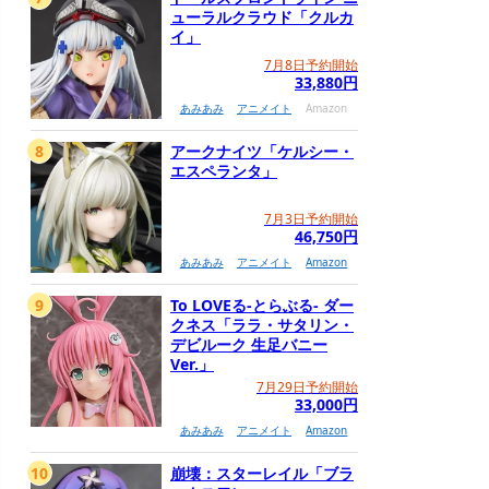
ューラルクラウド「クルカ
イ」
7月8日予約開始
33,880円
あみあみ
アニメイト
Amazon
8
アークナイツ「ケルシー・
エスペランタ」
7月3日予約開始
46,750円
あみあみ
アニメイト
Amazon
9
To LOVEる-とらぶる- ダー
クネス「ララ・サタリン・
デビルーク 生足バニー
Ver.」
7月29日予約開始
33,000円
あみあみ
アニメイト
Amazon
10
崩壊：スターレイル「ブラ