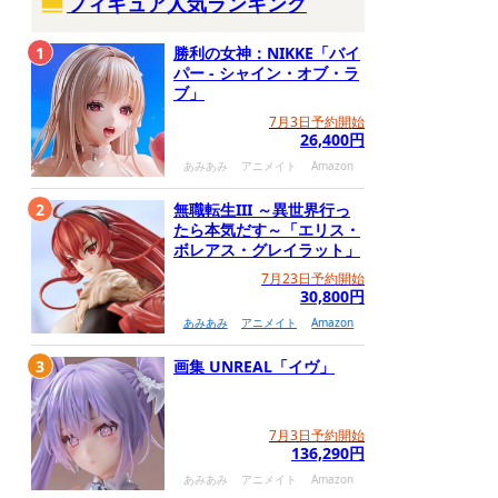
フィギュア人気ランキング
1
勝利の女神：NIKKE「バイ
パー - シャイン・オブ・ラ
ブ」
7月3日予約開始
26,400円
あみあみ
アニメイト
Amazon
2
無職転生III ～異世界行っ
たら本気だす～「エリス・
ボレアス・グレイラット」
7月23日予約開始
30,800円
あみあみ
アニメイト
Amazon
3
画集 UNREAL「イヴ」
7月3日予約開始
136,290円
あみあみ
アニメイト
Amazon