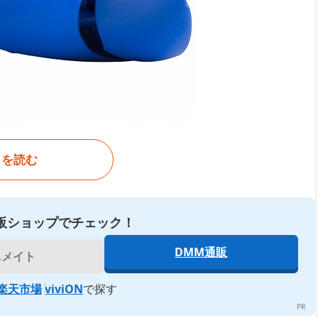
きを読む
販ショップでチェック！
ズが続々登場予定だ。
DMM通販
ニメイト
楽天市場
viviON
で探す