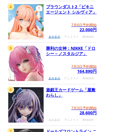
4
ブラウンダスト2「ビキニ
1
エージェント シルヴィア」
7月6日予約開始
22,000円
あみあみ
アニメイト
Amazon
5
勝利の女神：NIKKE「ドロ
シー－ノスタルジア」
7月3日予約開始
164,890円
あみあみ
アニメイト
Amazon
6
遊戯王カードゲーム「屋敷
わらし」
7月3日予約開始
28,600円
あみあみ
アニメイト
Amazon
7
ドールズフロントライン ニ