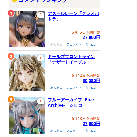
1
アズールレーン「クレオパ
3
トラ」
5月15日予約開始
27,800円
あみあみ
アニメイト
Amazon
2
ドールズフロントライン
1
「デザートイーグル」
6月12日予約開始
30,580円
あみあみ
アニメイト
Amazon
3
ブルーアーカイブ -Blue
1
Archive-「シロコ」
6月18日予約開始
27,800円
あみあみ
アニメイト
Amazon