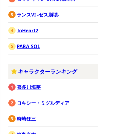
ランスVI -ゼス崩壊-
ToHeart2
PARA-SOL
キャラクターランキング
喜多川海夢
ロキシー・ミグルディア
時崎狂三