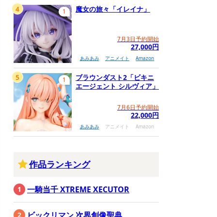
4
魔女の旅々「イレイナ」
1
7月3日予約開始
27,000円
あみあみ
アニメイト
Amazon
5
ブラウンダスト2「ビキニ
1
エージェント シルヴィア」
7月6日予約開始
22,000円
あみあみ
アニメイト
Amazon
作品ランキング
一騎当千 XTREME XECUTOR
ビックリマン 次界創像聖典