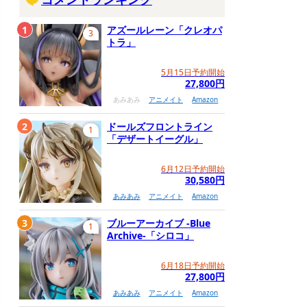
1
アズールレーン「クレオパ
3
トラ」
5月15日予約開始
27,800円
あみあみ
アニメイト
Amazon
2
ドールズフロントライン
1
「デザートイーグル」
6月12日予約開始
30,580円
あみあみ
アニメイト
Amazon
3
ブルーアーカイブ -Blue
1
Archive-「シロコ」
6月18日予約開始
27,800円
あみあみ
アニメイト
Amazon