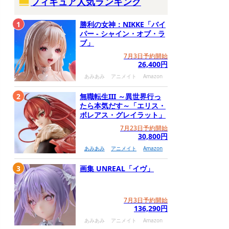
フィギュア人気ランキング
1
勝利の女神：NIKKE「バイ
パー - シャイン・オブ・ラ
ブ」
7月3日予約開始
26,400円
あみあみ
アニメイト
Amazon
2
無職転生III ～異世界行っ
たら本気だす～「エリス・
ボレアス・グレイラット」
7月23日予約開始
30,800円
あみあみ
アニメイト
Amazon
3
画集 UNREAL「イヴ」
7月3日予約開始
136,290円
あみあみ
アニメイト
Amazon