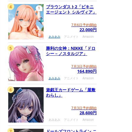
4
ブラウンダスト2「ビキニ
1
エージェント シルヴィア」
7月6日予約開始
22,000円
あみあみ
アニメイト
Amazon
5
勝利の女神：NIKKE「ドロ
シー－ノスタルジア」
7月3日予約開始
164,890円
あみあみ
アニメイト
Amazon
6
遊戯王カードゲーム「屋敷
わらし」
7月3日予約開始
28,600円
あみあみ
アニメイト
Amazon
7
ドールズフロントライン ニ