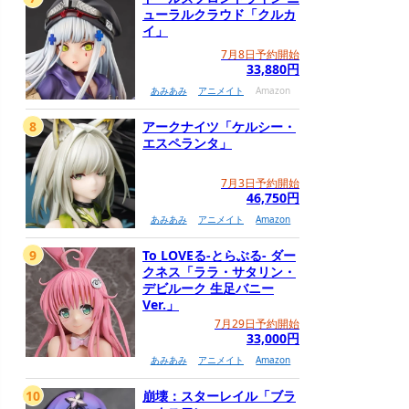
ューラルクラウド「クルカ
イ」
7月8日予約開始
33,880円
あみあみ
アニメイト
Amazon
8
アークナイツ「ケルシー・
エスペランタ」
7月3日予約開始
46,750円
あみあみ
アニメイト
Amazon
9
To LOVEる-とらぶる- ダー
クネス「ララ・サタリン・
デビルーク 生足バニー
Ver.」
7月29日予約開始
33,000円
あみあみ
アニメイト
Amazon
10
崩壊：スターレイル「ブラ