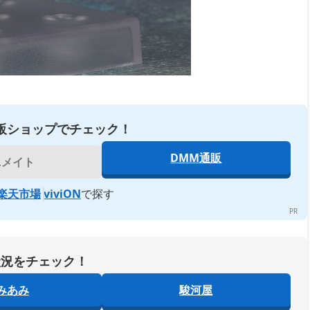
販ショップでチェック！
DMM通販
ニメイト
楽天市場
viviON
で探す
状況をチェック！
みあみ
駿河屋