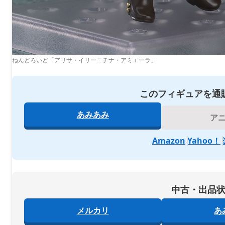
ねんどろいど「アリサ・イリーニチナ・アミエーラ」
このフィギュアを通
あみあみ
ア
Amazon
Yahoo！
中古・出品
メルカリ
あ