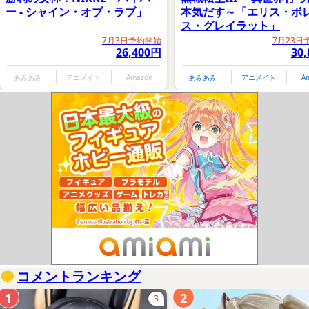
ー - シャイン・オブ・ラブ」
本気だす～「エリス・ボ
ス・グレイラット」
7月3日予約開始
7月23日
26,400円
30
あみあみ
アニメイト
Amazon
あみあみ
アニメイト
A
コメントランキング
1
2
3