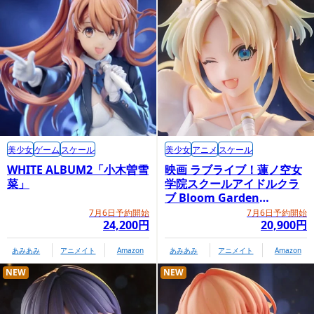
美少女
ゲーム
スケール
美少女
アニメ
スケール
WHITE ALBUM2「小木曽雪
映画 ラブライブ！蓮ノ空女
菜」
学院スクールアイドルクラ
ブ Bloom Garden
Party「大沢瑠璃乃」
7月6日予約開始
7月6日予約開始
24,200円
20,900円
あみあみ
アニメイト
Amazon
あみあみ
アニメイト
Amazon
NEW
NEW