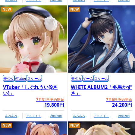
NEW
NEW
美少女
VTuber
スケール
美少女
ゲーム
スケール
VTuber「しぐれうい(9さ
WHITE ALBUM2「冬馬かず
い)」
さ」
7月31日予約開始
7月6日予約開始
19,800円
24,200円
あみあみ
アニメイト
Amazon
あみあみ
アニメイト
Amazon
NEW
NEW