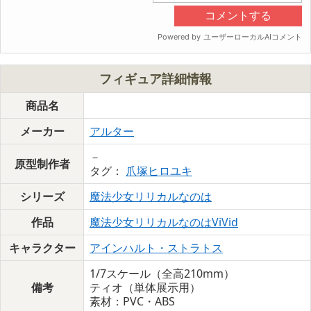
フィギュア詳細情報
商品名
メーカー
アルター
－
原型制作者
タグ：
爪塚ヒロユキ
シリーズ
魔法少女リリカルなのは
作品
魔法少女リリカルなのはViVid
キャラクター
アインハルト・ストラトス
1/7スケール（全高210mm）
備考
ティオ（単体展示用）
素材：PVC・ABS