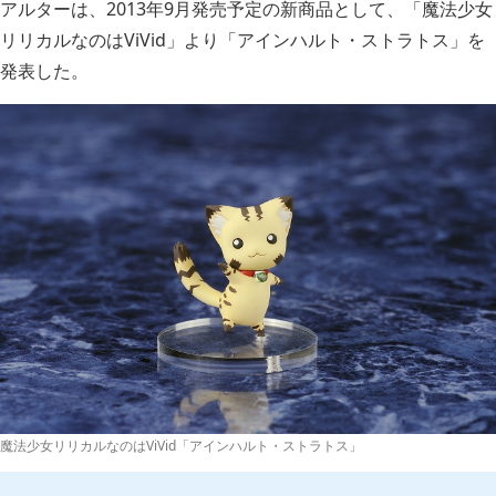
アルターは、2013年9月発売予定の新商品として、「魔法少女
リリカルなのはViVid」より「アインハルト・ストラトス」を
発表した。
魔法少女リリカルなのはViVid「アインハルト・ストラトス」