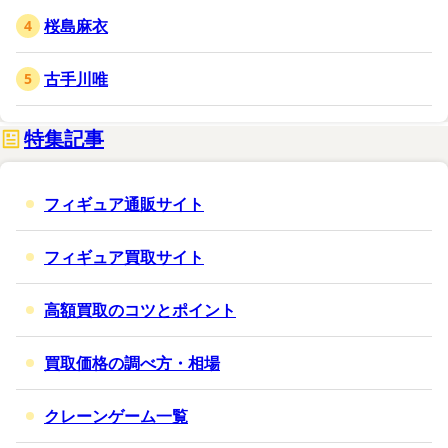
桜島麻衣
古手川唯
特集記事
フィギュア通販サイト
フィギュア買取サイト
高額買取のコツとポイント
買取価格の調べ方・相場
クレーンゲーム一覧