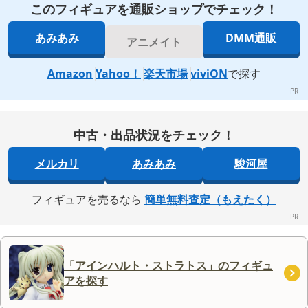
このフィギュアを通販ショップでチェック！
あみあみ
DMM通販
アニメイト
Amazon
Yahoo！
楽天市場
viviON
で探す
中古・出品状況をチェック！
メルカリ
あみあみ
駿河屋
フィギュアを売るなら
簡単無料査定（もえたく）
「アインハルト・ストラトス」のフィギュ
アを探す