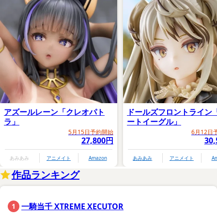
アズールレーン「クレオパト
ドールズフロントライン
ラ」
ートイーグル」
5月15日予約開始
6月12日
27,800円
30
あみあみ
アニメイト
Amazon
あみあみ
アニメイト
A
作品ランキング
一騎当千 XTREME XECUTOR