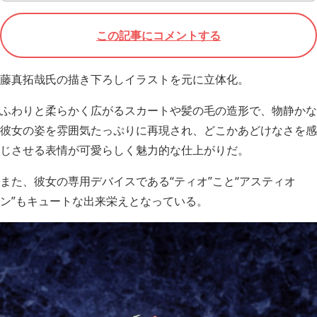
この記事にコメントする
藤真拓哉氏の描き下ろしイラストを元に立体化。
ふわりと柔らかく広がるスカートや髪の毛の造形で、物静かな
彼女の姿を雰囲気たっぷりに再現され、どこかあどけなさを感
じさせる表情が可愛らしく魅力的な仕上がりだ。
また、彼女の専用デバイスである“ティオ”こと“アスティオ
ン”もキュートな出来栄えとなっている。