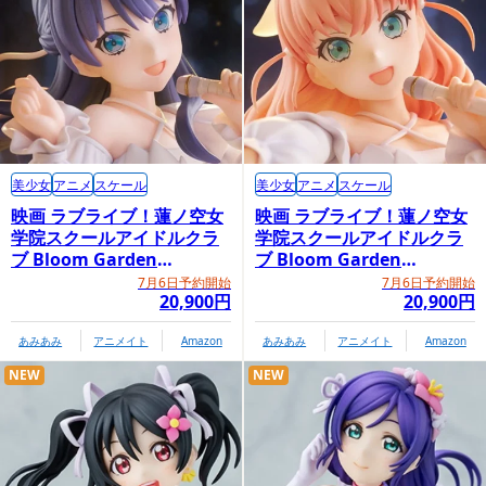
美少女
アニメ
スケール
美少女
アニメ
スケール
映画 ラブライブ！蓮ノ空女
映画 ラブライブ！蓮ノ空女
学院スクールアイドルクラ
学院スクールアイドルクラ
ブ Bloom Garden
ブ Bloom Garden
Party「村野さやか」
Party「日野下花帆」
7月6日予約開始
7月6日予約開始
20,900円
20,900円
あみあみ
アニメイト
Amazon
あみあみ
アニメイト
Amazon
NEW
NEW