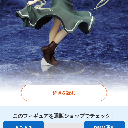
続きを読む
このフィギュアを通販ショップでチェック！
あみあみ
DMM通販