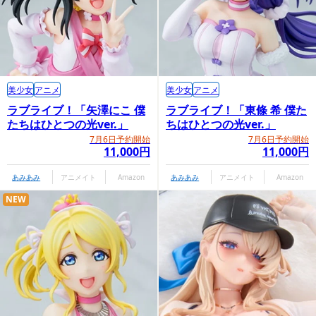
美少女
アニメ
美少女
アニメ
ラブライブ！「矢澤にこ 僕
ラブライブ！「東條 希 僕た
たちはひとつの光ver.」
ちはひとつの光ver.」
7月6日予約開始
7月6日予約開始
11,000円
11,000円
あみあみ
アニメイト
Amazon
あみあみ
アニメイト
Amazon
NEW