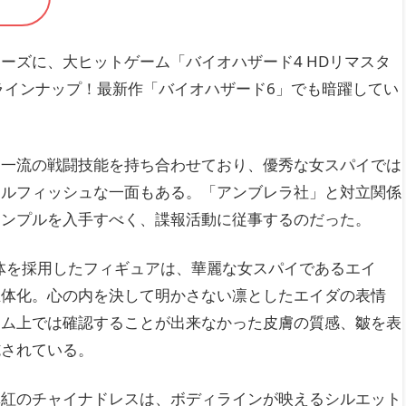
ーズに、大ヒットゲーム「バイオハザード4 HDリマスタ
ラインナップ！最新作「バイオハザード6」でも暗躍してい
。一流の戦闘技能を持ち合わせており、優秀な女スパイでは
セルフィッシュな一面もある。「アンブレラ社」と対立関係
サンプルを入手すべく、諜報活動に従事するのだった。
素体を採用したフィギュアは、華麗な女スパイであるエイ
立体化。心の内を決して明かさない凛としたエイダの表情
ーム上では確認することが出来なかった皮膚の質感、皺を表
施されている。
真紅のチャイナドレスは、ボディラインが映えるシルエット