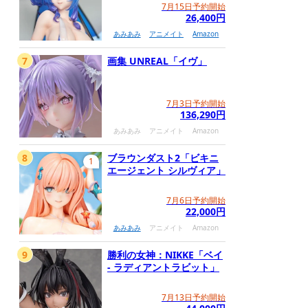
7月15日予約開始
26,400円
あみあみ
アニメイト
Amazon
7
画集 UNREAL「イヴ」
7月3日予約開始
136,290円
あみあみ
アニメイト
Amazon
8
ブラウンダスト2「ビキニ
1
エージェント シルヴィア」
7月6日予約開始
22,000円
あみあみ
アニメイト
Amazon
9
勝利の女神：NIKKE「ベイ
- ラディアントラビット」
7月13日予約開始