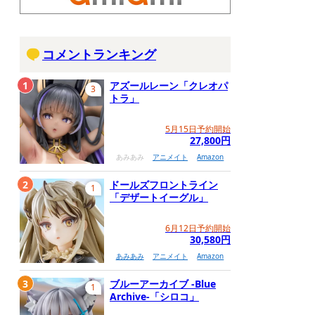
コメントランキング
1
アズールレーン「クレオパ
3
トラ」
5月15日予約開始
27,800円
あみあみ
アニメイト
Amazon
2
ドールズフロントライン
1
「デザートイーグル」
6月12日予約開始
30,580円
あみあみ
アニメイト
Amazon
3
ブルーアーカイブ -Blue
1
Archive-「シロコ」