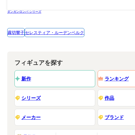
ダンガンロンパ シリーズ
霧切響子
セレスティア・ルーデンベルク
フィギュアを探す
新作
ランキング
シリーズ
作品
メーカー
ブランド