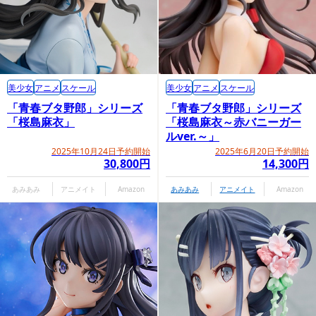
美少女
アニメ
スケール
美少女
アニメ
スケール
「青春ブタ野郎」シリーズ
「青春ブタ野郎」シリーズ
「桜島麻衣」
「桜島麻衣～赤バニーガー
ルver.～」
2025年10月24日予約開始
2025年6月20日予約開始
30,800円
14,300円
あみあみ
アニメイト
Amazon
あみあみ
アニメイト
Amazon