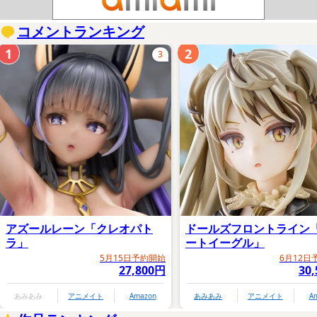
コメントランキング
1
2
3
アズールレーン「クレオパト
ドールズフロントライン
ラ」
ートイーグル」
5月15日予約開始
6月12日
27,800円
30
あみあみ
アニメイト
Amazon
あみあみ
アニメイト
A