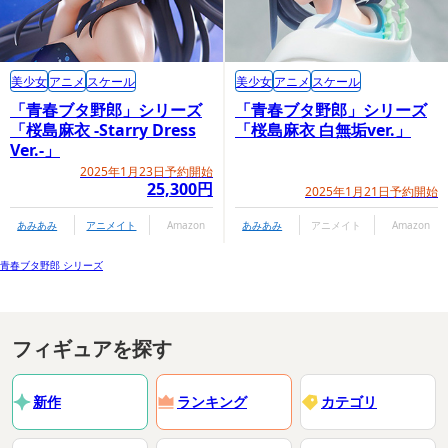
美少女
アニメ
スケール
美少女
アニメ
スケール
「青春ブタ野郎」シリーズ
「青春ブタ野郎」シリーズ
「桜島麻衣 -Starry Dress
「桜島麻衣 白無垢ver.」
Ver.-」
2025年1月23日予約開始
25,300円
2025年1月21日予約開始
あみあみ
アニメイト
Amazon
あみあみ
アニメイト
Amazon
青春ブタ野郎 シリーズ
フィギュアを探す
新作
ランキング
カテゴリ