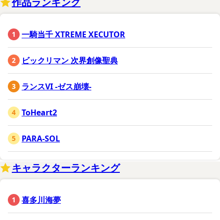
作品ランキング
一騎当千 XTREME XECUTOR
ビックリマン 次界創像聖典
ランスVI -ゼス崩壊-
ToHeart2
PARA-SOL
キャラクターランキング
喜多川海夢