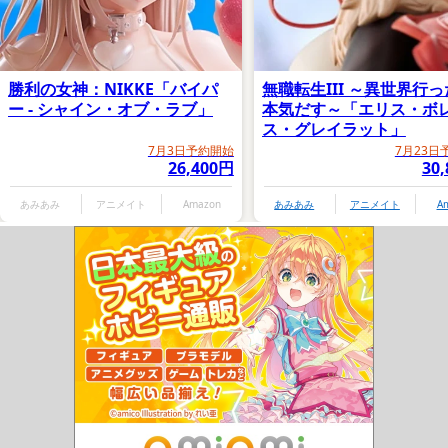
勝利の女神：NIKKE「バイパ
無職転生III ～異世界行
ー - シャイン・オブ・ラブ」
本気だす～「エリス・ボ
ス・グレイラット」
7月3日予約開始
7月23日
26,400円
30
あみあみ
アニメイト
Amazon
あみあみ
アニメイト
A