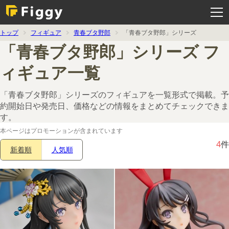
メ
ニ
ュ
ー
を
トップ
フィギュア
青春ブタ野郎
「青春ブタ野郎」シリーズ
開
く
「青春ブタ野郎」シリーズ フ
ィギュア一覧
「青春ブタ野郎」シリーズのフィギュアを一覧形式で掲載。予
約開始日や発売日、価格などの情報をまとめてチェックできま
す。
本ページはプロモーションが含まれています
4
件
新着順
人気順