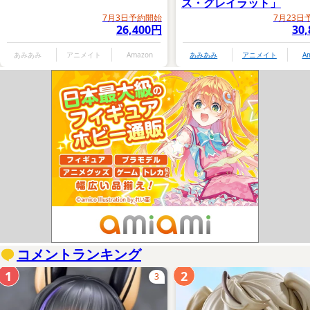
ス・グレイラット」
7月3日予約開始
7月23日
26,400円
30
あみあみ
アニメイト
Amazon
あみあみ
アニメイト
A
コメントランキング
1
2
3