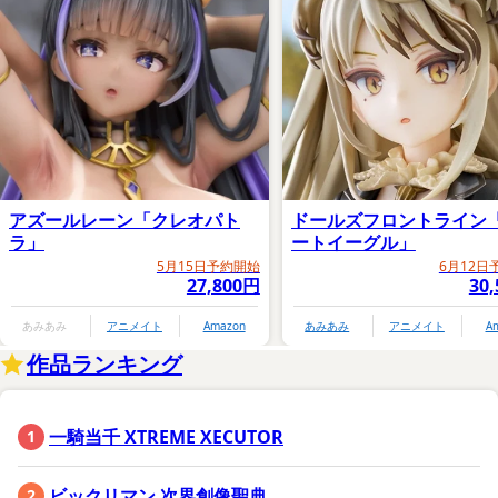
アズールレーン「クレオパト
ドールズフロントライン
ラ」
ートイーグル」
5月15日予約開始
6月12日
27,800円
30
あみあみ
アニメイト
Amazon
あみあみ
アニメイト
A
作品ランキング
一騎当千 XTREME XECUTOR
ビックリマン 次界創像聖典