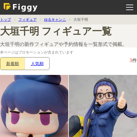
メ
ニ
ュ
ー
を
トップ
フィギュア
ゆるキャン△
大垣千明
開
く
大垣千明 フィギュア一覧
大垣千明の新作フィギュアや予約情報を一覧形式で掲載。
本ページはプロモーションが含まれています
3
件
新着順
人気順