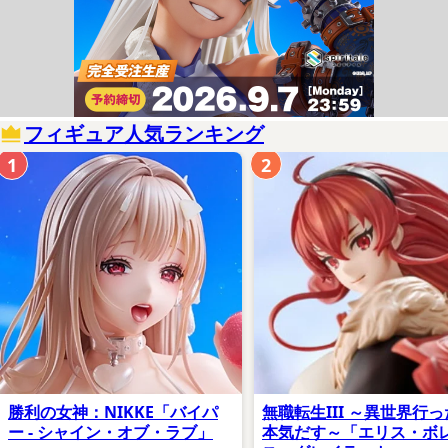
フィギュア人気ランキング
1
2
勝利の女神：NIKKE「バイパ
無職転生III ～異世界行
ー - シャイン・オブ・ラブ」
本気だす～「エリス・ボ