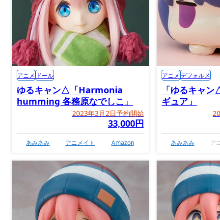
アニメ
ドール
アニメ
デフォルメ
ゆるキャン△「Harmonia
「ゆるキャン
humming 各務原なでしこ」
ギュア」
2023年3月2日予約開始
2
33,000円
あみあみ
アニメイト
Amazon
あみあみ
ア