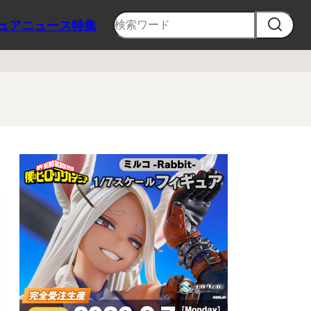
ュア
ニュース
特集