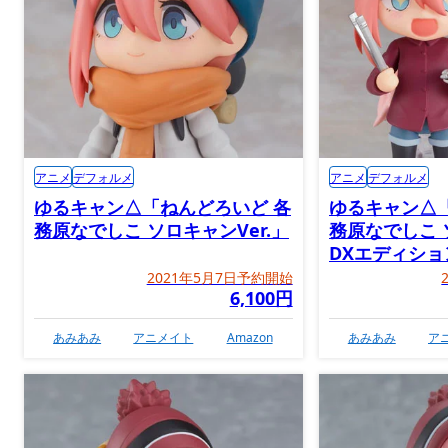
アニメ
デフォルメ
アニメ
デフォルメ
ゆるキャン△「ねんどろいど 各
ゆるキャン△
務原なでしこ ソロキャンVer.」
務原なでしこ ソ
DXエディショ
2021年5月7日予約開始
6,100円
あみあみ
アニメイト
Amazon
あみあみ
ア