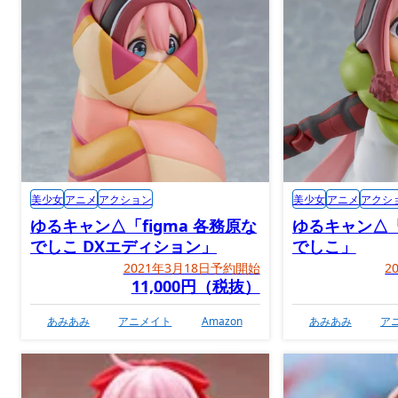
美少女
アニメ
アクション
美少女
アニメ
アクシ
ゆるキャン△「figma 各務原な
ゆるキャン△「
でしこ DXエディション」
でしこ」
2021年3月18日予約開始
2
11,000円（税抜）
あみあみ
アニメイト
Amazon
あみあみ
ア