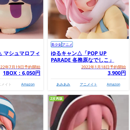
美少女
アニメ
△ マシュマロフィ
ゆるキャン△「POP UP
PARADE 各務原なでしこ」
022年7月19日予約開始
2022年1月18日予約開始
1BOX：6,050円
3,900円
ニメイト
Amazon
あみあみ
アニメイト
Amazon
2次再販