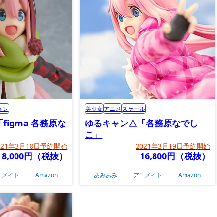
ョン
美少女
アニメ
スケール
figma 各務原な
ゆるキャン△「各務原なでし
こ」
021年3月18日予約開始
2021年3月19日予約開始
8,000円（税抜）
16,800円（税抜）
ニメイト
Amazon
あみあみ
アニメイト
Amazon