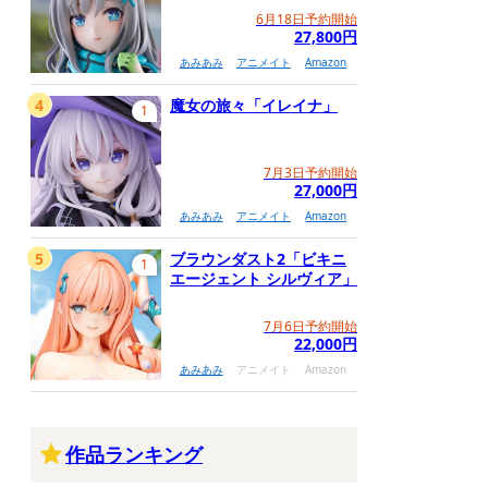
6月18日予約開始
27,800円
あみあみ
アニメイト
Amazon
4
魔女の旅々「イレイナ」
1
7月3日予約開始
27,000円
あみあみ
アニメイト
Amazon
5
ブラウンダスト2「ビキニ
1
エージェント シルヴィア」
7月6日予約開始
22,000円
あみあみ
アニメイト
Amazon
作品ランキング