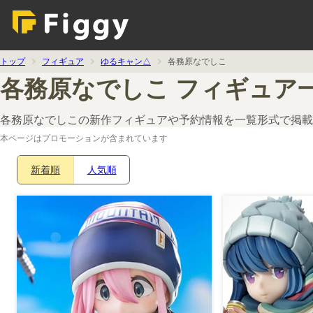
トップ
フィギュア
ゆるキャン△
各務原なでしこ
各務原なでしこ フィギュア
各務原なでしこの新作フィギュアや予約情報を一覧形式で掲載
本ページはプロモーションが含まれています
新着順
人気順