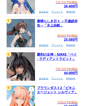
7月15日予約開始
26,400円
あみあみ
アニメイト
Amazon
7
素晴らしき日々 ～不連続存
在～「水上由岐」
8月4日予約開始
25,080円
あみあみ
アニメイト
Amazon
8
勝利の女神：NIKKE「ベイ
- ラディアントラビット」
7月13日予約開始
44,000円
あみあみ
アニメイト
Amazon
9
ブラウンダスト2「ビキニ
1
エージェント シルヴィア」
7月6日予約開始