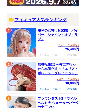
フィギュア人気ランキング
1
勝利の女神：NIKKE「バイ
パー - シャイン・オブ・ラ
ブ」
7月3日予約開始
26,400円
あみあみ
アニメイト
Amazon
2
無職転生III ～異世界行っ
たら本気だす～「エリス・
ボレアス・グレイラット」
7月23日予約開始
30,800円
あみあみ
アニメイト
Amazon
3
ブラウンダスト2「ウィル
ヘルミナ ウォーターパーク
の女王 ver.」