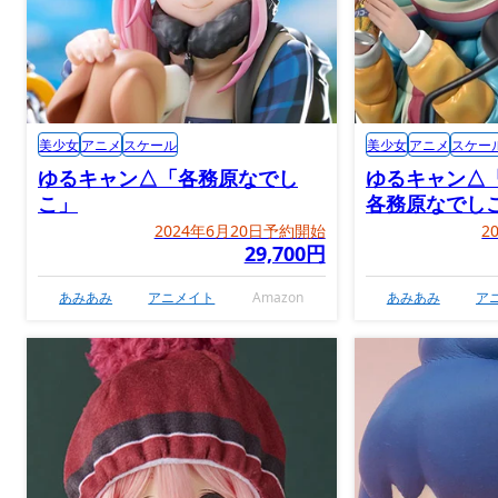
美少女
アニメ
スケール
美少女
アニメ
スケー
ゆるキャン△「各務原なでし
ゆるキャン△「P
こ」
各務原なでしこ
2024年6月20日予約開始
2
29,700円
あみあみ
アニメイト
Amazon
あみあみ
ア