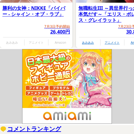
勝利の女神：NIKKE「バイパ
無職転生III ～異世界行
ー - シャイン・オブ・ラブ」
本気だす～「エリス・ボ
ス・グレイラット」
7月3日予約開始
7月23日
26,400円
30
あみあみ
アニメイト
Amazon
あみあみ
アニメイト
A
コメントランキング