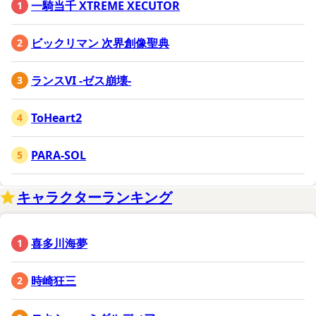
一騎当千 XTREME XECUTOR
ビックリマン 次界創像聖典
ランスVI -ゼス崩壊-
ToHeart2
PARA-SOL
キャラクターランキング
喜多川海夢
時崎狂三