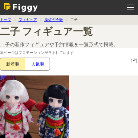
メ
ニ
ュ
ー
を
トップ
フィギュア
鬼灯の冷徹
二子
開
く
二子 フィギュア一覧
二子の新作フィギュアや予約情報を一覧形式で掲載。
本ページはプロモーションが含まれています
1
件
新着順
人気順