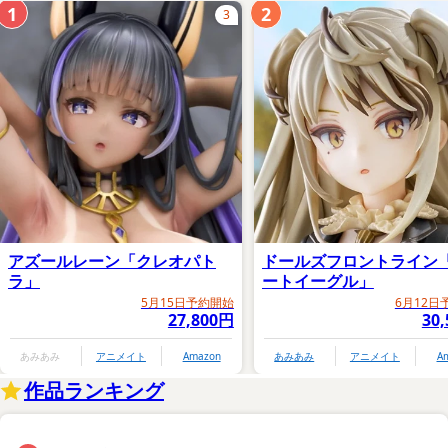
1
2
3
アズールレーン「クレオパト
ドールズフロントライン
ラ」
ートイーグル」
5月15日予約開始
6月12日
27,800円
30
あみあみ
アニメイト
Amazon
あみあみ
アニメイト
A
作品ランキング