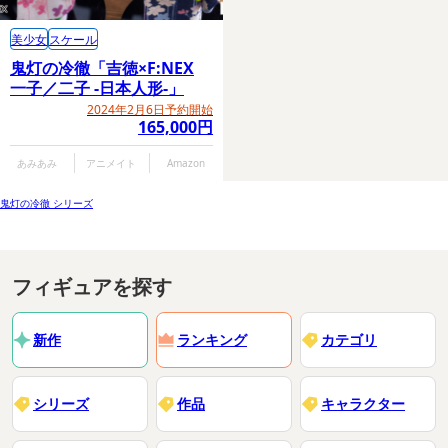
美少女
スケール
鬼灯の冷徹「吉徳×F:NEX
一子／二子 -日本人形-」
2024年2月6日予約開始
165,000円
あみあみ
アニメイト
Amazon
鬼灯の冷徹 シリーズ
フィギュアを探す
新作
ランキング
カテゴリ
シリーズ
作品
キャラクター