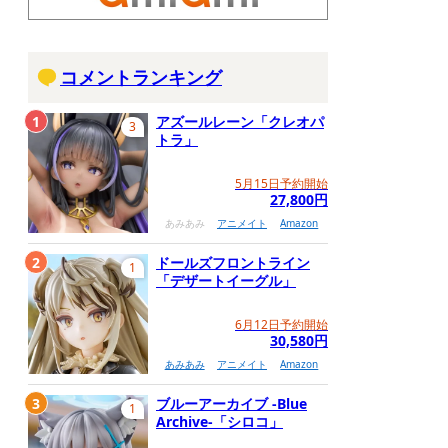
コメントランキング
1
アズールレーン「クレオパ
3
トラ」
5月15日予約開始
27,800円
あみあみ
アニメイト
Amazon
2
ドールズフロントライン
1
「デザートイーグル」
6月12日予約開始
30,580円
あみあみ
アニメイト
Amazon
3
ブルーアーカイブ -Blue
1
Archive-「シロコ」