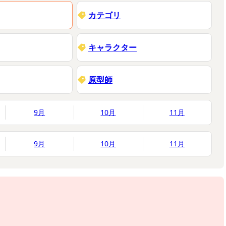
カテゴリ
キャラクター
原型師
9月
10月
11月
9月
10月
11月