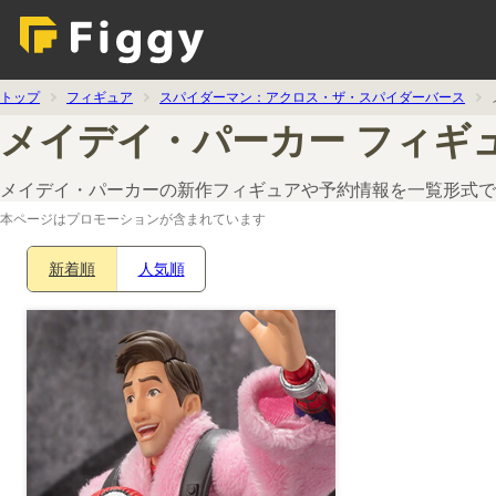
トップ
フィギュア
スパイダーマン：アクロス・ザ・スパイダーバース
メイデイ・パーカー フィギ
メイデイ・パーカーの新作フィギュアや予約情報を一覧形式で
本ページはプロモーションが含まれています
新着順
人気順