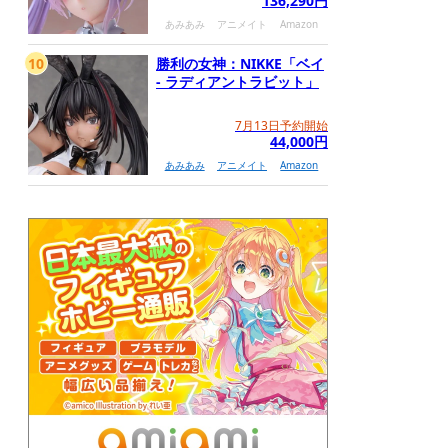
136,290円
あみあみ
アニメイト
Amazon
10
勝利の女神：NIKKE「ベイ
- ラディアントラビット」
7月13日予約開始
44,000円
あみあみ
アニメイト
Amazon