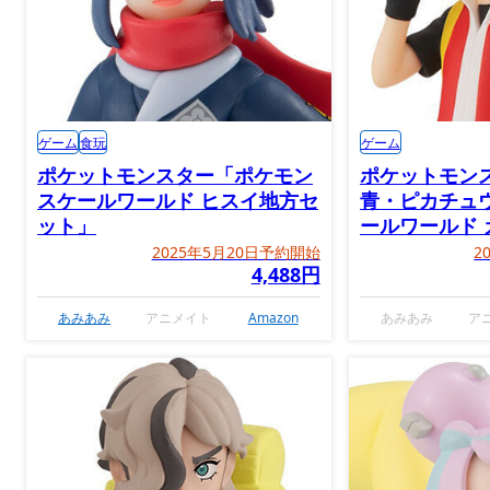
ゲーム
食玩
ゲーム
ポケットモンスター「ポケモン
ポケットモン
スケールワールド ヒスイ地方セ
青・ピカチュ
ット」
ールワールド 
ッド＆カビゴ
2025年5月20日予約開始
2
4,488円
笛」
あみあみ
アニメイト
Amazon
あみあみ
ア