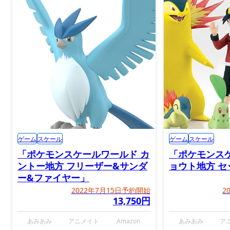
ゲーム
スケール
ゲーム
スケール
「ポケモンスケールワールド カ
「ポケモンス
ントー地方 フリーザー&サンダ
ョウト地方 
ー&ファイヤー」
2022年7月15日予約開始
2
13,750円
あみあみ
アニメイト
Amazon
あみあみ
ア