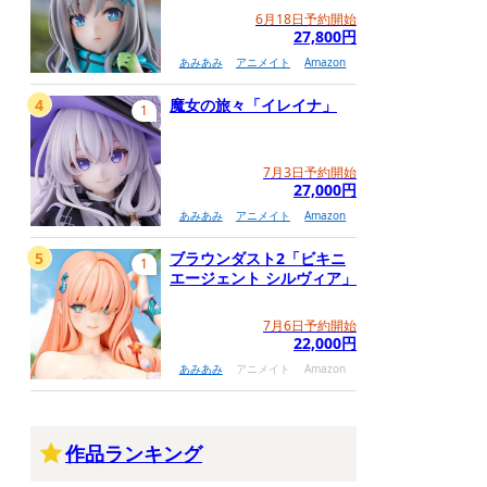
6月18日予約開始
27,800円
あみあみ
アニメイト
Amazon
4
魔女の旅々「イレイナ」
1
7月3日予約開始
27,000円
あみあみ
アニメイト
Amazon
5
ブラウンダスト2「ビキニ
1
エージェント シルヴィア」
7月6日予約開始
22,000円
あみあみ
アニメイト
Amazon
作品ランキング