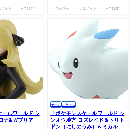
ニメイト
Amazon
あみあみ
アニメイト
Amazon
ゲーム
スケール
ケールワールド シ
「ポケモンスケールワールド シ
ロナ&ガブリア
ンオウ地方 ロズレイド＆トリト
ドン（にしのうみ）＆ミカルゲ