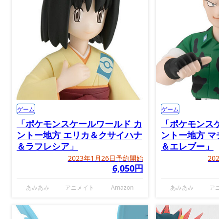
ゲーム
ゲーム
「ポケモンスケールワールド カ
「ポケモンス
ントー地方 エリカ＆クサイハナ
ントー地方 
＆ラフレシア」
＆エレブー」
2023年1月26日予約開始
20
6,050円
あみあみ
アニメイト
Amazon
あみあみ
ア