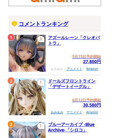
コメントランキング
1
アズールレーン「クレオパ
3
トラ」
5月15日予約開始
27,800円
あみあみ
アニメイト
Amazon
2
ドールズフロントライン
1
「デザートイーグル」
6月12日予約開始
30,580円
あみあみ
アニメイト
Amazon
3
ブルーアーカイブ -Blue
1
Archive-「シロコ」