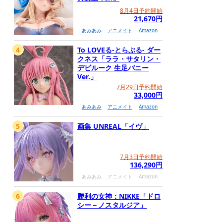
8月4日予約開始
21,670円
あみあみ
アニメイト
Amazon
4
To LOVEる-とらぶる- ダー
クネス「ララ・サタリン・
デビルーク 生足バニー
Ver.」
7月29日予約開始
33,000円
あみあみ
アニメイト
Amazon
5
画集 UNREAL「イヴ」
7月3日予約開始
136,290円
あみあみ
アニメイト
Amazon
6
勝利の女神：NIKKE「ドロ
シー－ノスタルジア」