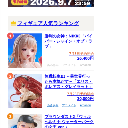
フィギュア人気ランキング
1
勝利の女神：NIKKE「バイ
パー - シャイン・オブ・ラ
ブ」
7月3日予約開始
26,400円
あみあみ
アニメイト
Amazon
2
無職転生III ～異世界行っ
たら本気だす～「エリス・
ボレアス・グレイラット」
7月23日予約開始
30,800円
あみあみ
アニメイト
Amazon
3
ブラウンダスト2「ウィル
ヘルミナ ウォーターパーク
の女王 ver.」