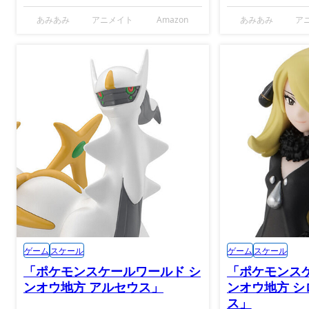
あみあみ
アニメイト
Amazon
あみあみ
ア
ゲーム
スケール
ゲーム
スケール
「ポケモンスケールワールド シ
「ポケモンス
ンオウ地方 アルセウス」
ンオウ地方 シ
ス」