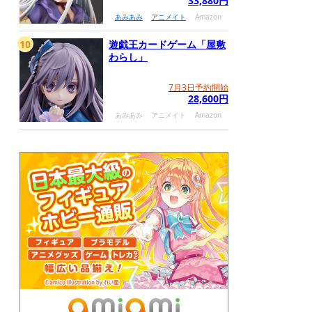
33,880円
あみあみ
アニメイト
Amazon
10
遊戯王カードゲーム「屋敷
わらし」
7月3日予約開始
28,600円
あみあみ
アニメイト
Amazon