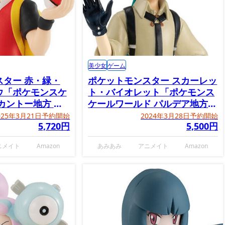
美少女
ゲーム
スター 赤・緑・
ポケットモンスター スカーレッ
ウ「ポケモンスケ
ト・バイオレット「ポケモンス
カントー地方 レ
ケールワールド パルデア地方
ン＆ポケモンの
チリ＆ドオー」
025年3月21日予約開始
2024年3月28日予約開始
5,720円
5,500円
ニメイト
Amazon
あみあみ
アニメイト
Amazon