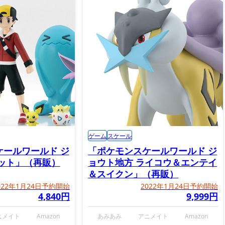
ゲーム
スケール
ケールワールド ジ
「ポケモンスケールワールド ジ
セット」（再販）
ョウト地方 ライコウ＆エンテイ
＆スイクン」（再販）
022年1月24日予約開始
2022年1月24日予約開始
4,840円
9,999円
ニメイト
Amazon
あみあみ
アニメイト
Amazon