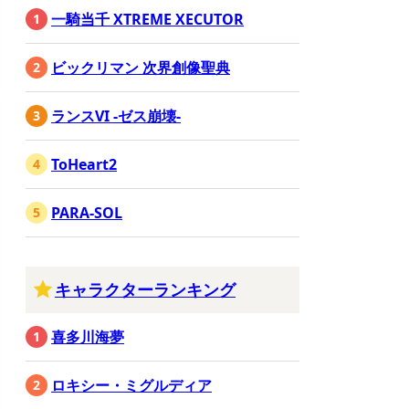
一騎当千 XTREME XECUTOR
ビックリマン 次界創像聖典
ランスVI -ゼス崩壊-
ToHeart2
PARA-SOL
キャラクターランキング
喜多川海夢
ロキシー・ミグルディア