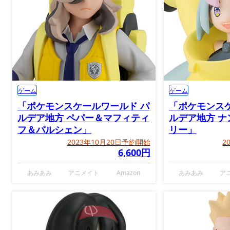
ゲーム
ゲーム
「ポケモンスケールワールド パ
「ポケモンス
ルデア地方 ペパー＆マフィティ
ルデア地方 
フ＆パルシェン」
リー」
2023年10月20日予約開始
2
6,600円
あみあみ
アニメイト
Amazon
あみあみ
ア