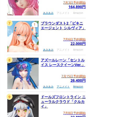
7月3日予約開始
164,890円
あみあみ
アニメイト
Amazon
7
ブラウンダスト2「ビキニ
1
エージェント シルヴィア」
7月6日予約開始
22,000円
あみあみ
アニメイト
Amazon
8
アズールレーン「セントル
イス レースクイーンVer.」
7月15日予約開始
26,400円
あみあみ
アニメイト
Amazon
9
ドールズフロントライン ニ
ューラルクラウド「クルカ
イ」
7月8日予約開始